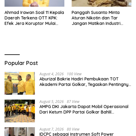
Ahmad Irawan Soal 11 Kepala
Panggah Susanto Minta
Daerah Terkena OTT KPK:
Aturan Nikotin dan Tar
Efek Jera Koruptor Mulai
Jangan Matikan Industri
Hilang!
Tembakau Nasional
Popular Post
August 4, 2026
100 View
Aburizal Bakrie Hadiri Pembukaan TOT
Akademi Partai Golkar, Tegaskan Pentingnya
Kaderisasi Berkualitas
August 5, 2026
87 View
AMPG DKI Jakarta Dapat Mobil Operasional
Dari Ketum DPP Partai Golkar Bahlil
Lahadalia
August 7, 2026
80 View
IDCPC sebagai Instrumen Soft Power