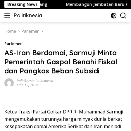
Skip
on Hentikan Perang
Breaking News
Membangun Jembatan Baru Partai Go
to
Politiknesia
content
Politiknesia.com
Home
Parlemen
Parlemen
AS-Iran Berdamai, Sarmuji Minta
Pemerintah Gaspol Benahi Fiskal
dan Pangkas Beban Subsidi
Politiknesia Politiknesia
June 19, 2026
Ketua Fraksi Partai Golkar DPR RI Muhammad Sarmuji
mengemukakan turunnya harga minyak dunia berkat
kesepakatan damai Amerika Serikat dan Iran menjadi