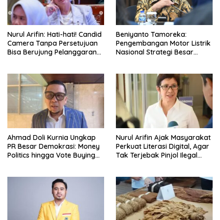
Nurul Arifin: Hati-hati! Candid
Beniyanto Tamoreka:
Camera Tanpa Persetujuan
Pengembangan Motor Listrik
Bisa Berujung Pelanggaran
Nasional Strategi Besar
Privasi
Pemerintah Optimalkan Nilai
Tambah SDA
Ahmad Doli Kurnia Ungkap
Nurul Arifin Ajak Masyarakat
PR Besar Demokrasi: Money
Perkuat Literasi Digital, Agar
Politics hingga Vote Buying
Tak Terjebak Pinjol Ilegal
Harus Dihapus!
Yang Makin Marak