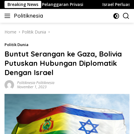
Skip
 Bisa Berujung Pelanggaran Privasi
Breaking News
Israel Perluas Per
to
Politiknesia
content
Politiknesia.com
Home
Politik Dunia
Politik Dunia
Buntut Serangan ke Gaza, Bolivia
Putuskan Hubungan Diplomatik
Dengan Israel
Politiknesia Politiknesia
November 1, 2023