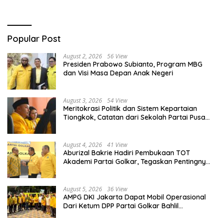
Popular Post
August 2, 2026
56 View
Presiden Prabowo Subianto, Program MBG
dan Visi Masa Depan Anak Negeri
August 3, 2026
54 View
Meritokrasi Politik dan Sistem Kepartaian
Tiongkok, Catatan dari Sekolah Partai Pusat
PKT
August 4, 2026
41 View
Aburizal Bakrie Hadiri Pembukaan TOT
Akademi Partai Golkar, Tegaskan Pentingnya
Kaderisasi Berkualitas
August 5, 2026
36 View
AMPG DKI Jakarta Dapat Mobil Operasional
Dari Ketum DPP Partai Golkar Bahlil
Lahadalia