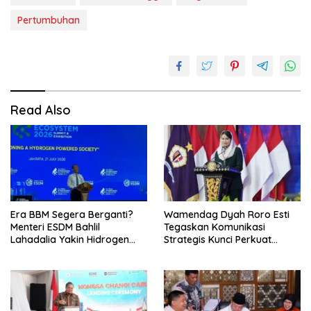
Pertumbuhan
Read Also
Era BBM Segera Berganti?
Wamendag Dyah Roro Esti
Menteri ESDM Bahlil
Tegaskan Komunikasi
Lahadalia Yakin Hidrogen
Strategis Kunci Perkuat
Bisa Lebih Murah dan
Perdagangan dan Pariwisata
Kompetitif
RI