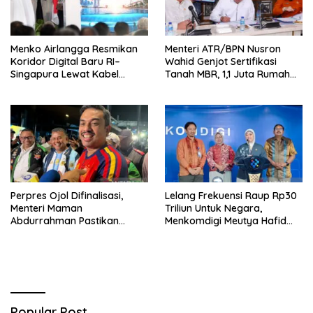
Menko Airlangga Resmikan
Menteri ATR/BPN Nusron
Koridor Digital Baru RI–
Wahid Genjot Sertifikasi
Singapura Lewat Kabel
Tanah MBR, 1,1 Juta Rumah
Bawah Laut Nongsa–Changi
Jadi Prioritas
Perpres Ojol Difinalisasi,
Lelang Frekuensi Raup Rp30
Menteri Maman
Triliun Untuk Negara,
Abdurrahman Pastikan
Menkomdigi Meutya Hafid
Driver Masuk Kategori
Hadirkan Era Baru Internet
Pelaku UMKM
Indonesia!
Popular Post