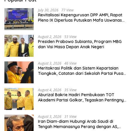
July 30, 2026
77 View
Revitalisasi Kepengurusan DPP AMPI, Rapat
Pleno IX Diperluas Putuskan Mafa Uswanas
Jadi Plt Ketua Umum
August 2, 2026
53 View
Presiden Prabowo Subianto, Program MBG
dan Visi Masa Depan Anak Negeri
August 3, 2026
46 View
Meritokrasi Politik dan Sistem Kepartaian
Tiongkok, Catatan dari Sekolah Partai Pusat
PKT
August 4, 2026
35 View
Aburizal Bakrie Hadiri Pembukaan TOT
Akademi Partai Golkar, Tegaskan Pentingnya
Kaderisasi Berkualitas
August 3, 2026
31 View
Iran Diam-diam Hubungi Arab Saudi di
Tengah Memanasnya Perang dengan AS,