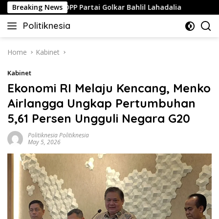
Skip
Dari Ketum DPP Partai Golkar Bahlil Lahadalia
Breaking News
AS Dikab
to
Politiknesia
content
Politiknesia.com
Home
Kabinet
Kabinet
Ekonomi RI Melaju Kencang, Menko
Airlangga Ungkap Pertumbuhan
5,61 Persen Ungguli Negara G20
Politiknesia Politiknesia
May 5, 2026