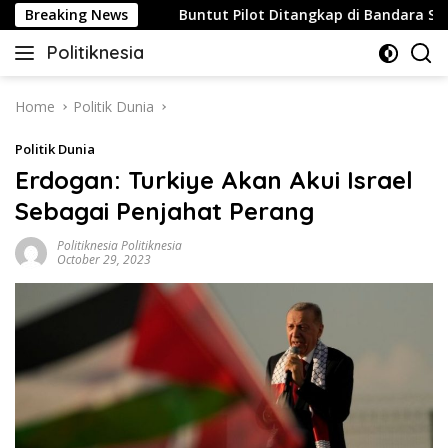
Skip
u Strategis
Breaking News
Buntut Pilot Ditangkap di Bandara Soetta, 
to
Politiknesia
content
Politiknesia.com
Home
Politik Dunia
Politik Dunia
Erdogan: Turkiye Akan Akui Israel
Sebagai Penjahat Perang
Politiknesia Politiknesia
October 29, 2023