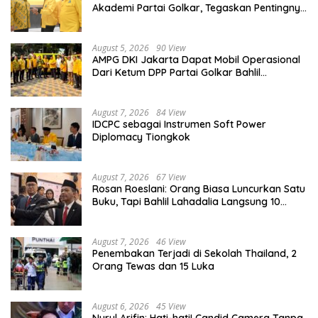
Akademi Partai Golkar, Tegaskan Pentingnya
Kaderisasi Berkualitas
August 5, 2026
90 View
AMPG DKI Jakarta Dapat Mobil Operasional
Dari Ketum DPP Partai Golkar Bahlil
Lahadalia
August 7, 2026
84 View
IDCPC sebagai Instrumen Soft Power
Diplomacy Tiongkok
August 7, 2026
67 View
Rosan Roeslani: Orang Biasa Luncurkan Satu
Buku, Tapi Bahlil Lahadalia Langsung 10
Buku!
August 7, 2026
46 View
Penembakan Terjadi di Sekolah Thailand, 2
Orang Tewas dan 15 Luka
August 6, 2026
45 View
Nurul Arifin: Hati-hati! Candid Camera Tanpa