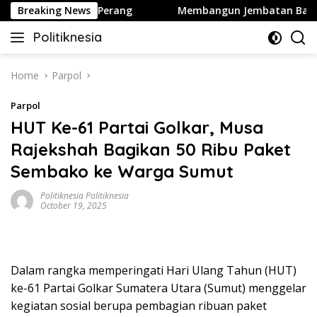
Skip
ington Hentikan Perang
Breaking News
Membangun Jembatan Baru Parta
to
Politiknesia
content
Politiknesia.com
Home
Parpol
Parpol
HUT Ke-61 Partai Golkar, Musa
Rajekshah Bagikan 50 Ribu Paket
Sembako ke Warga Sumut
Politiknesia Politiknesia
October 19, 2025
Dalam rangka memperingati Hari Ulang Tahun (HUT)
ke-61 Partai Golkar Sumatera Utara (Sumut) menggelar
kegiatan sosial berupa pembagian ribuan paket