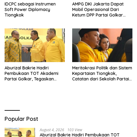
IDCPC sebagai Instrumen
AMPG DKI Jakarta Dapat
Soft Power Diplomacy
Mobil Operasional Dari
Tiongkok
Ketum DPP Partai Golkar
Bahlil Lahadalia
Aburizal Bakrie Hadiri
Meritokrasi Politik dan Sistem
Pembukaan TOT Akademi
Kepartaian Tiongkok,
Partai Golkar, Tegaskan
Catatan dari Sekolah Partai
Pentingnya Kaderisasi
Pusat PKT
Berkualitas
Popular Post
August 4, 2026
103 View
Aburizal Bakrie Hadiri Pembukaan TOT