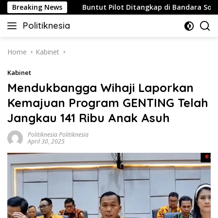
Skip
Strategis
Breaking News
Buntut Pilot Ditangkap di Bandara Soetta, Ma
to
Politiknesia
content
Politiknesia.com
Home
Kabinet
Kabinet
Mendukbangga Wihaji Laporkan
Kemajuan Program GENTING Telah
Jangkau 141 Ribu Anak Asuh
Politiknesia Politiknesia
April 30, 2025