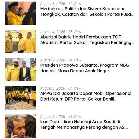
August 3, 2026
76 View
Meritokrasi Politik dan Sistem Kepartaian
Tiongkok, Catatan dari Sekolah Partai Pusat
PKT
August 4, 2026
75 View
Aburizal Bakrie Hadiri Pembukaan TOT
Akademi Partai Golkar, Tegaskan Pentingnya
Kaderisasi Berkualitas
August 2, 2026
74 View
Presiden Prabowo Subianto, Program MBG
dan Visi Masa Depan Anak Negeri
August 5, 2026
64 View
AMPG DKI Jakarta Dapat Mobil Operasional
Dari Ketum DPP Partai Golkar Bahlil
Lahadalia
August 3, 2026
53 View
Iran Diam-diam Hubungi Arab Saudi di
Tengah Memanasnya Perang dengan AS,
Ada Pesan Tegas untuk Riyadh