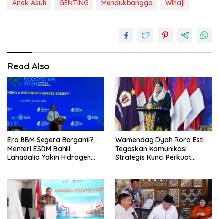
Anak Asuh
GENTING
Mendukbangga
WIhaji
Read Also
Era BBM Segera Berganti?
Wamendag Dyah Roro Esti
Menteri ESDM Bahlil
Tegaskan Komunikasi
Lahadalia Yakin Hidrogen
Strategis Kunci Perkuat
Bisa Lebih Murah dan
Perdagangan dan Pariwisata
Kompetitif
RI