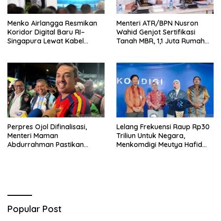
Menko Airlangga Resmikan
Menteri ATR/BPN Nusron
Koridor Digital Baru RI–
Wahid Genjot Sertifikasi
Singapura Lewat Kabel
Tanah MBR, 1,1 Juta Rumah
Bawah Laut Nongsa–Changi
Jadi Prioritas
Perpres Ojol Difinalisasi,
Lelang Frekuensi Raup Rp30
Menteri Maman
Triliun Untuk Negara,
Abdurrahman Pastikan
Menkomdigi Meutya Hafid
Driver Masuk Kategori
Hadirkan Era Baru Internet
Pelaku UMKM
Indonesia!
Popular Post