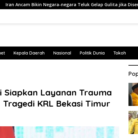
Negara-negara Teluk Gelap Gulita jika Diserang AS-Israel
net
Kepala Daerah
Nasional
Politik Dunia
Tokoh
Pop
i Siapkan Layanan Trauma
 Tragedi KRL Bekasi Timur