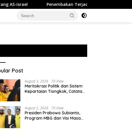
Penembakan Terjadi di Sekolah Thailand, 2 Orang Tewas dan 
ular Post
August 3, 2026
70 View
Meritokrasi Politik dan Sistem
Kepartaian Tiongkok, Catatan
dari Sekolah Partai Pusat PKT
August 2, 2026
70 View
Presiden Prabowo Subianto,
Program MBG dan Visi Masa
Depan Anak Negeri