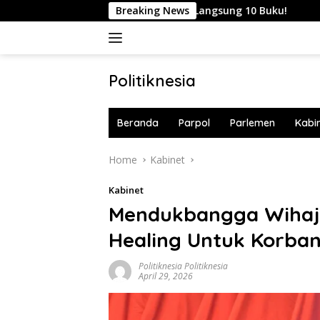
Skip
 Bahlil Lahadalia Langsung 10 Buku!
Breaking News
Iran Ancam Bikin 
to
content
Politiknesia
Politiknesia.com
Beranda
Parpol
Parlemen
Kabi
Home
Kabinet
Kabinet
Mendukbangga Wihaj
Healing Untuk Korban
Politiknesia Politiknesia
April 29, 2026