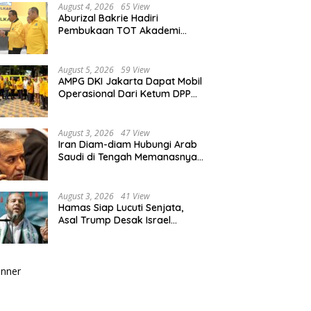
August 4, 2026
65 View
Aburizal Bakrie Hadiri
Pembukaan TOT Akademi
Partai Golkar, Tegaskan
Pentingnya Kaderisasi
Berkualitas
August 5, 2026
59 View
AMPG DKI Jakarta Dapat Mobil
Operasional Dari Ketum DPP
Partai Golkar Bahlil Lahadalia
August 3, 2026
47 View
Iran Diam-diam Hubungi Arab
Saudi di Tengah Memanasnya
Perang dengan AS, Ada Pesan
Tegas untuk Riyadh
August 3, 2026
41 View
Hamas Siap Lucuti Senjata,
Asal Trump Desak Israel
Hentikan Serangan ke Gaza