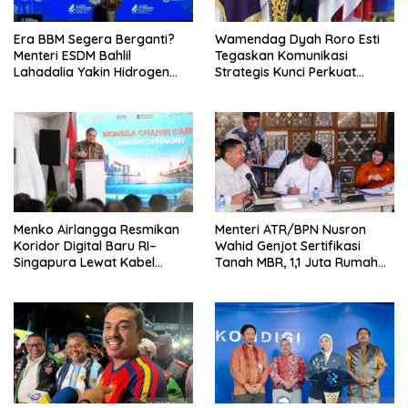
Era BBM Segera Berganti?
Wamendag Dyah Roro Esti
Menteri ESDM Bahlil
Tegaskan Komunikasi
Lahadalia Yakin Hidrogen
Strategis Kunci Perkuat
Bisa Lebih Murah dan
Perdagangan dan Pariwisata
Kompetitif
RI
Menko Airlangga Resmikan
Menteri ATR/BPN Nusron
Koridor Digital Baru RI–
Wahid Genjot Sertifikasi
Singapura Lewat Kabel
Tanah MBR, 1,1 Juta Rumah
Bawah Laut Nongsa–Changi
Jadi Prioritas