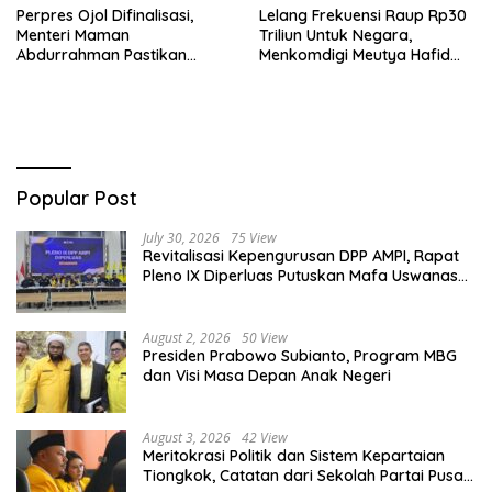
Perpres Ojol Difinalisasi,
Lelang Frekuensi Raup Rp30
Menteri Maman
Triliun Untuk Negara,
Abdurrahman Pastikan
Menkomdigi Meutya Hafid
Driver Masuk Kategori
Hadirkan Era Baru Internet
Pelaku UMKM
Indonesia!
Popular Post
July 30, 2026
75 View
Revitalisasi Kepengurusan DPP AMPI, Rapat
Pleno IX Diperluas Putuskan Mafa Uswanas
Jadi Plt Ketua Umum
August 2, 2026
50 View
Presiden Prabowo Subianto, Program MBG
dan Visi Masa Depan Anak Negeri
August 3, 2026
42 View
Meritokrasi Politik dan Sistem Kepartaian
Tiongkok, Catatan dari Sekolah Partai Pusat