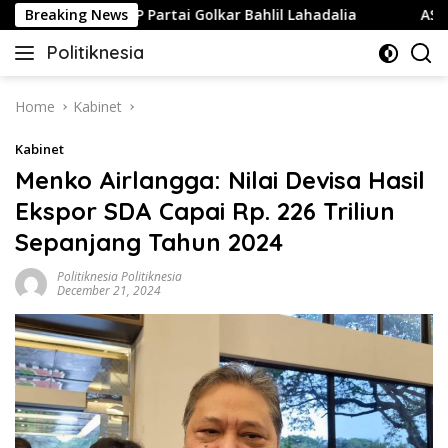
Skip
ri Ketum DPP Partai Golkar Bahlil Lahadalia
Breaking News
AS Dikaba
to
Politiknesia
content
Politiknesia.com
Home
Kabinet
Kabinet
Menko Airlangga: Nilai Devisa Hasil
Ekspor SDA Capai Rp. 226 Triliun
Sepanjang Tahun 2024
Politiknesia Politiknesia
December 21, 2024