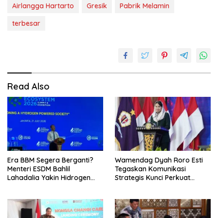
Airlangga Hartarto
Gresik
Pabrik Melamin
terbesar
Read Also
Era BBM Segera Berganti?
Wamendag Dyah Roro Esti
Menteri ESDM Bahlil
Tegaskan Komunikasi
Lahadalia Yakin Hidrogen
Strategis Kunci Perkuat
Bisa Lebih Murah dan
Perdagangan dan Pariwisata
Kompetitif
RI