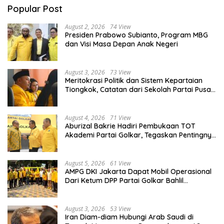
Popular Post
August 2, 2026
74 View
Presiden Prabowo Subianto, Program MBG
dan Visi Masa Depan Anak Negeri
August 3, 2026
73 View
Meritokrasi Politik dan Sistem Kepartaian
Tiongkok, Catatan dari Sekolah Partai Pusat
PKT
August 4, 2026
71 View
Aburizal Bakrie Hadiri Pembukaan TOT
Akademi Partai Golkar, Tegaskan Pentingnya
Kaderisasi Berkualitas
August 5, 2026
61 View
AMPG DKI Jakarta Dapat Mobil Operasional
Dari Ketum DPP Partai Golkar Bahlil
Lahadalia
August 3, 2026
53 View
Iran Diam-diam Hubungi Arab Saudi di