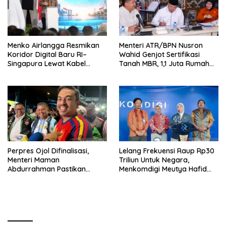
Menko Airlangga Resmikan
Menteri ATR/BPN Nusron
Koridor Digital Baru RI–
Wahid Genjot Sertifikasi
Singapura Lewat Kabel
Tanah MBR, 1,1 Juta Rumah
Bawah Laut Nongsa–Changi
Jadi Prioritas
Perpres Ojol Difinalisasi,
Lelang Frekuensi Raup Rp30
Menteri Maman
Triliun Untuk Negara,
Abdurrahman Pastikan
Menkomdigi Meutya Hafid
Driver Masuk Kategori
Hadirkan Era Baru Internet
Pelaku UMKM
Indonesia!