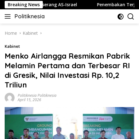
Skip
ulita jika Diserang AS-Israel
Breaking News
Penembakan Terjadi di S
to
Politiknesia
content
Politiknesia.com
Home
Kabinet
Kabinet
Menko Airlangga Resmikan Pabrik
Melamin Pertama dan Terbesar RI
di Gresik, Nilai Investasi Rp. 10,2
Triliun
Politiknesia Politiknesia
April 15, 2026