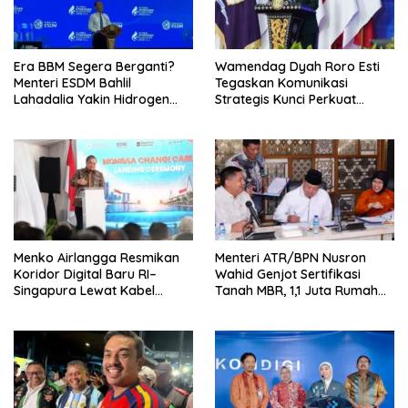
Era BBM Segera Berganti?
Wamendag Dyah Roro Esti
Menteri ESDM Bahlil
Tegaskan Komunikasi
Lahadalia Yakin Hidrogen
Strategis Kunci Perkuat
Bisa Lebih Murah dan
Perdagangan dan Pariwisata
Kompetitif
RI
Menko Airlangga Resmikan
Menteri ATR/BPN Nusron
Koridor Digital Baru RI–
Wahid Genjot Sertifikasi
Singapura Lewat Kabel
Tanah MBR, 1,1 Juta Rumah
Bawah Laut Nongsa–Changi
Jadi Prioritas