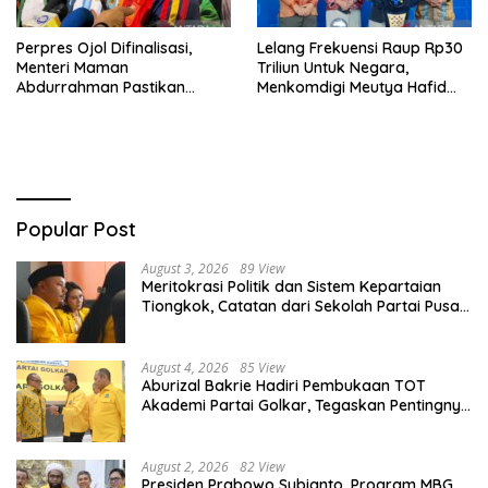
Perpres Ojol Difinalisasi,
Lelang Frekuensi Raup Rp30
Menteri Maman
Triliun Untuk Negara,
Abdurrahman Pastikan
Menkomdigi Meutya Hafid
Driver Masuk Kategori
Hadirkan Era Baru Internet
Pelaku UMKM
Indonesia!
Popular Post
August 3, 2026
89 View
Meritokrasi Politik dan Sistem Kepartaian
Tiongkok, Catatan dari Sekolah Partai Pusat
PKT
August 4, 2026
85 View
Aburizal Bakrie Hadiri Pembukaan TOT
Akademi Partai Golkar, Tegaskan Pentingnya
Kaderisasi Berkualitas
August 2, 2026
82 View
Presiden Prabowo Subianto, Program MBG