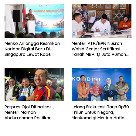
Kompetitif
RI
Menko Airlangga Resmikan
Menteri ATR/BPN Nusron
Koridor Digital Baru RI–
Wahid Genjot Sertifikasi
Singapura Lewat Kabel
Tanah MBR, 1,1 Juta Rumah
Bawah Laut Nongsa–Changi
Jadi Prioritas
Perpres Ojol Difinalisasi,
Lelang Frekuensi Raup Rp30
Menteri Maman
Triliun Untuk Negara,
Abdurrahman Pastikan
Menkomdigi Meutya Hafid
Driver Masuk Kategori
Hadirkan Era Baru Internet
Pelaku UMKM
Indonesia!