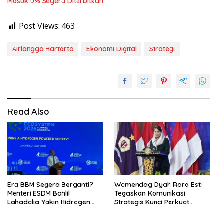
Masuk 0% Segera Diterbitkan
Post Views:
463
Airlangga Hartarto
Ekonomi Digital
Strategi
Read Also
Era BBM Segera Berganti?
Wamendag Dyah Roro Esti
Menteri ESDM Bahlil
Tegaskan Komunikasi
Lahadalia Yakin Hidrogen
Strategis Kunci Perkuat
Bisa Lebih Murah dan
Perdagangan dan Pariwisata