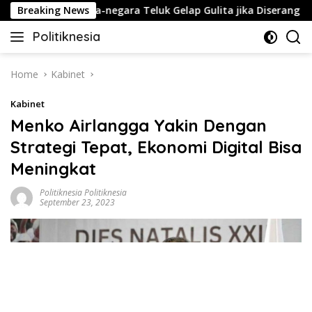
Skip
am Bikin Negara-negara Teluk Gelap Gulita jika Diserang AS-Isra
Breaking News
to
Politiknesia
content
Politiknesia.com
Home
Kabinet
Kabinet
Menko Airlangga Yakin Dengan
Strategi Tepat, Ekonomi Digital Bisa
Meningkat
Politiknesia Politiknesia
September 23, 2023