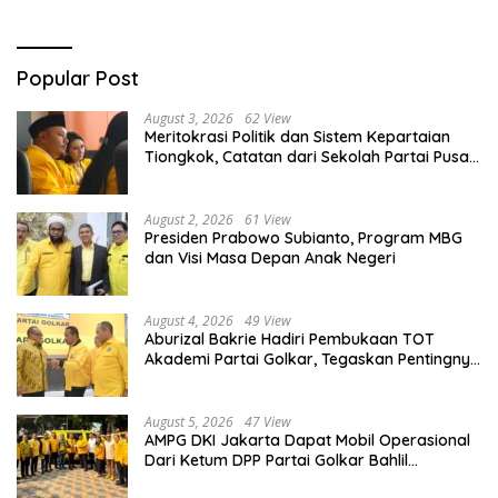
Popular Post
August 3, 2026
62 View
Meritokrasi Politik dan Sistem Kepartaian
Tiongkok, Catatan dari Sekolah Partai Pusat
PKT
August 2, 2026
61 View
Presiden Prabowo Subianto, Program MBG
dan Visi Masa Depan Anak Negeri
August 4, 2026
49 View
Aburizal Bakrie Hadiri Pembukaan TOT
Akademi Partai Golkar, Tegaskan Pentingnya
Kaderisasi Berkualitas
August 5, 2026
47 View
AMPG DKI Jakarta Dapat Mobil Operasional
Dari Ketum DPP Partai Golkar Bahlil
Lahadalia