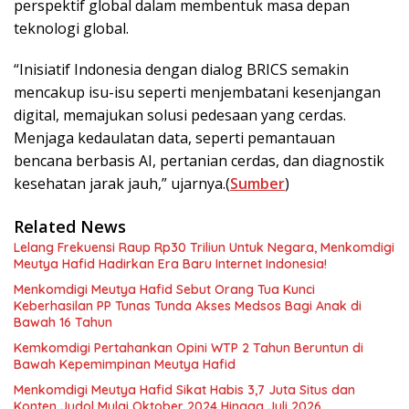
perspektif global dalam membentuk masa depan
teknologi global.
“Inisiatif Indonesia dengan dialog BRICS semakin
mencakup isu-isu seperti menjembatani kesenjangan
digital, memajukan solusi pedesaan yang cerdas.
Menjaga kedaulatan data, seperti pemantauan
bencana berbasis AI, pertanian cerdas, dan diagnostik
kesehatan jarak jauh,” ujarnya.(
Sumber
)
Related News
Lelang Frekuensi Raup Rp30 Triliun Untuk Negara, Menkomdigi
Meutya Hafid Hadirkan Era Baru Internet Indonesia!
Menkomdigi Meutya Hafid Sebut Orang Tua Kunci
Keberhasilan PP Tunas Tunda Akses Medsos Bagi Anak di
Bawah 16 Tahun
Kemkomdigi Pertahankan Opini WTP 2 Tahun Beruntun di
Bawah Kepemimpinan Meutya Hafid
Menkomdigi Meutya Hafid Sikat Habis 3,7 Juta Situs dan
Konten Judol Mulai Oktober 2024 Hingga Juli 2026