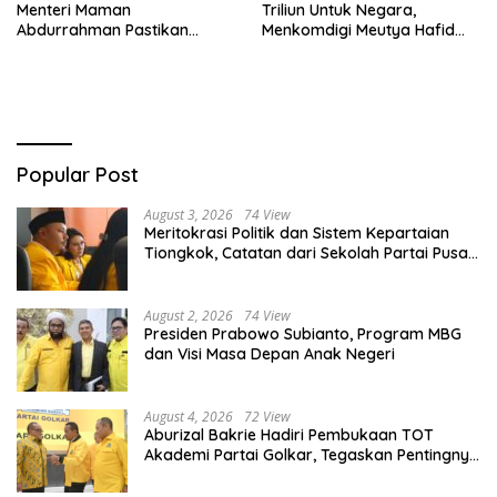
Menteri Maman
Triliun Untuk Negara,
Abdurrahman Pastikan
Menkomdigi Meutya Hafid
Driver Masuk Kategori
Hadirkan Era Baru Internet
Pelaku UMKM
Indonesia!
Popular Post
August 3, 2026
74 View
Meritokrasi Politik dan Sistem Kepartaian
Tiongkok, Catatan dari Sekolah Partai Pusat
PKT
August 2, 2026
74 View
Presiden Prabowo Subianto, Program MBG
dan Visi Masa Depan Anak Negeri
August 4, 2026
72 View
Aburizal Bakrie Hadiri Pembukaan TOT
Akademi Partai Golkar, Tegaskan Pentingnya
Kaderisasi Berkualitas