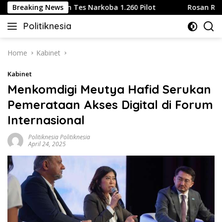
Skip
rlines Wajibkan Tes Narkoba 1.260 Pilot
Breaking News
Rosan Roeslani
to
Politiknesia
content
Politiknesia.com
Home
Kabinet
Kabinet
Menkomdigi Meutya Hafid Serukan
Pemerataan Akses Digital di Forum
Internasional
Politiknesia Politiknesia
April 24, 2025