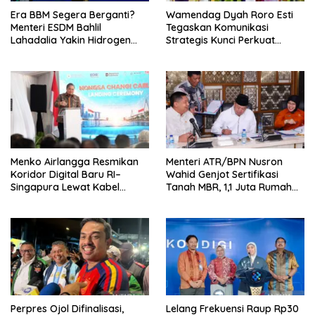
Era BBM Segera Berganti?
Wamendag Dyah Roro Esti
Menteri ESDM Bahlil
Tegaskan Komunikasi
Lahadalia Yakin Hidrogen
Strategis Kunci Perkuat
Bisa Lebih Murah dan
Perdagangan dan Pariwisata
Kompetitif
RI
Menko Airlangga Resmikan
Menteri ATR/BPN Nusron
Koridor Digital Baru RI–
Wahid Genjot Sertifikasi
Singapura Lewat Kabel
Tanah MBR, 1,1 Juta Rumah
Bawah Laut Nongsa–Changi
Jadi Prioritas
Perpres Ojol Difinalisasi,
Lelang Frekuensi Raup Rp30