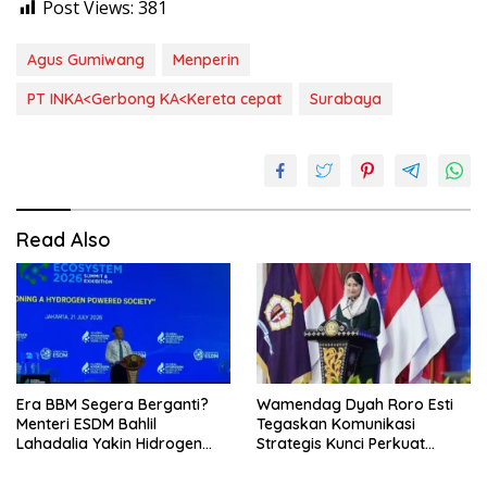
Post Views:
381
Agus Gumiwang
Menperin
PT INKA<Gerbong KA<Kereta cepat
Surabaya
Read Also
Era BBM Segera Berganti?
Wamendag Dyah Roro Esti
Menteri ESDM Bahlil
Tegaskan Komunikasi
Lahadalia Yakin Hidrogen
Strategis Kunci Perkuat
Bisa Lebih Murah dan
Perdagangan dan Pariwisata
Kompetitif
RI