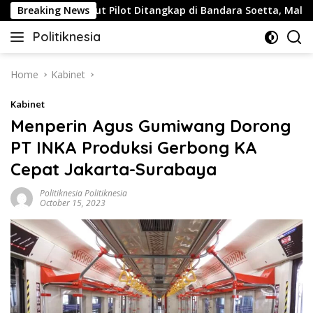
Skip
Breaking News
Buntut Pilot Ditangkap di Bandara Soetta, Malaysia Ai
to
Politiknesia
content
Politiknesia.com
Home
Kabinet
Kabinet
Menperin Agus Gumiwang Dorong
PT INKA Produksi Gerbong KA
Cepat Jakarta-Surabaya
Politiknesia Politiknesia
October 15, 2023