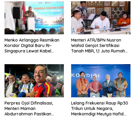
Menko Airlangga Resmikan
Menteri ATR/BPN Nusron
Koridor Digital Baru RI–
Wahid Genjot Sertifikasi
Singapura Lewat Kabel
Tanah MBR, 1,1 Juta Rumah
Bawah Laut Nongsa–Changi
Jadi Prioritas
Perpres Ojol Difinalisasi,
Lelang Frekuensi Raup Rp30
Menteri Maman
Triliun Untuk Negara,
Abdurrahman Pastikan
Menkomdigi Meutya Hafid
Driver Masuk Kategori
Hadirkan Era Baru Internet
Pelaku UMKM
Indonesia!