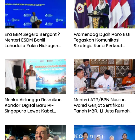
Era BBM Segera Berganti?
Wamendag Dyah Roro Esti
Menteri ESDM Bahlil
Tegaskan Komunikasi
Lahadalia Yakin Hidrogen
Strategis Kunci Perkuat
Bisa Lebih Murah dan
Perdagangan dan Pariwisata
Kompetitif
RI
Menko Airlangga Resmikan
Menteri ATR/BPN Nusron
Koridor Digital Baru RI–
Wahid Genjot Sertifikasi
Singapura Lewat Kabel
Tanah MBR, 1,1 Juta Rumah
Bawah Laut Nongsa–Changi
Jadi Prioritas