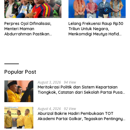
Perpres Ojol Difinalisasi,
Lelang Frekuensi Raup Rp30
Menteri Maman
Triliun Untuk Negara,
Abdurrahman Pastikan
Menkomdigi Meutya Hafid
Driver Masuk Kategori
Hadirkan Era Baru Internet
Pelaku UMKM
Indonesia!
Popular Post
August 3, 2026
94 View
Meritokrasi Politik dan Sistem Kepartaian
Tiongkok, Catatan dari Sekolah Partai Pusat
PKT
August 4, 2026
92 View
Aburizal Bakrie Hadiri Pembukaan TOT
Akademi Partai Golkar, Tegaskan Pentingnya
Kaderisasi Berkualitas