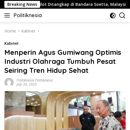
Skip
Buntut Pilot Ditangkap di Bandara Soetta, Malaysia Airlines
Breaking News
to
Politiknesia
content
Politiknesia.com
Home
Kabinet
Kabinet
Menperin Agus Gumiwang Optimis
Industri Olahraga Tumbuh Pesat
Seiring Tren Hidup Sehat
Politiknesia Politiknesia
July 30, 2025