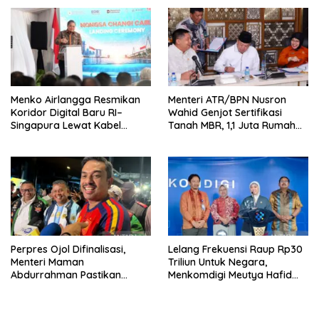
Kompetitif
RI
Menko Airlangga Resmikan
Menteri ATR/BPN Nusron
Koridor Digital Baru RI–
Wahid Genjot Sertifikasi
Singapura Lewat Kabel
Tanah MBR, 1,1 Juta Rumah
Bawah Laut Nongsa–Changi
Jadi Prioritas
Perpres Ojol Difinalisasi,
Lelang Frekuensi Raup Rp30
Menteri Maman
Triliun Untuk Negara,
Abdurrahman Pastikan
Menkomdigi Meutya Hafid
Driver Masuk Kategori
Hadirkan Era Baru Internet
Pelaku UMKM
Indonesia!