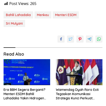
Post Views:
265
Bahlil Lahadalia
Menkeu
Menteri ESDM
Sri Mulyani
Read Also
Era BBM Segera Berganti?
Wamendag Dyah Roro Esti
Menteri ESDM Bahlil
Tegaskan Komunikasi
Lahadalia Yakin Hidrogen
Strategis Kunci Perkuat
Bisa Lebih Murah dan
Perdagangan dan Pariwisata