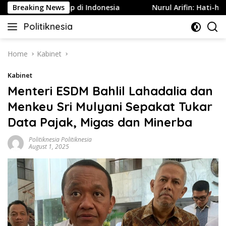
Skip
es Hukum Tetap di Indonesia
Breaking News
Nurul Arifin: Hati-hati! C
to
Politiknesia
content
Politiknesia.com
Home
Kabinet
Kabinet
Menteri ESDM Bahlil Lahadalia dan
Menkeu Sri Mulyani Sepakat Tukar
Data Pajak, Migas dan Minerba
Politiknesia Politiknesia
August 1, 2025