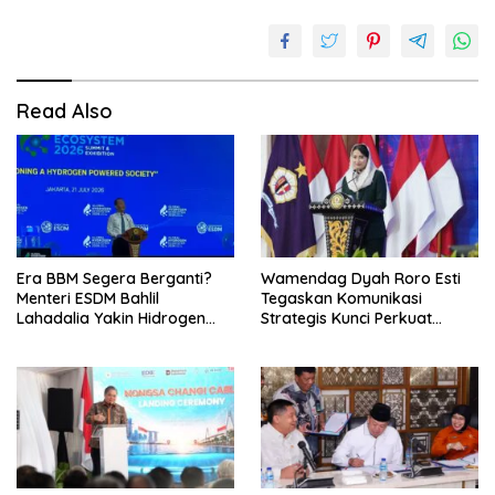
Read Also
Era BBM Segera Berganti?
Wamendag Dyah Roro Esti
Menteri ESDM Bahlil
Tegaskan Komunikasi
Lahadalia Yakin Hidrogen
Strategis Kunci Perkuat
Bisa Lebih Murah dan
Perdagangan dan Pariwisata
Kompetitif
RI