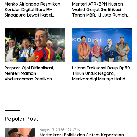
Menko Airlangga Resmikan
Menteri ATR/BPN Nusron
Koridor Digital Baru RI–
Wahid Genjot Sertifikasi
Singapura Lewat Kabel
Tanah MBR, 1,1 Juta Rumah
Bawah Laut Nongsa–Changi
Jadi Prioritas
Perpres Ojol Difinalisasi,
Lelang Frekuensi Raup Rp30
Menteri Maman
Triliun Untuk Negara,
Abdurrahman Pastikan
Menkomdigi Meutya Hafid
Driver Masuk Kategori
Hadirkan Era Baru Internet
Pelaku UMKM
Indonesia!
Popular Post
August 3, 2026
91 View
Meritokrasi Politik dan Sistem Kepartaian