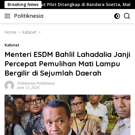
Skip
Breaking News
Buntut Pilot Ditangkap di Bandara Soetta, Malaysia Air
to
Politiknesia
content
Politiknesia.com
Home
Kabinet
Kabinet
Menteri ESDM Bahlil Lahadalia Janji
Percepat Pemulihan Mati Lampu
Bergilir di Sejumlah Daerah
Politiknesia Politiknesia
June 13, 2026