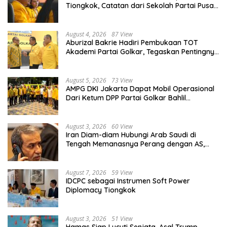
Tiongkok, Catatan dari Sekolah Partai Pusat
PKT
August 4, 2026
87 View
Aburizal Bakrie Hadiri Pembukaan TOT
Akademi Partai Golkar, Tegaskan Pentingnya
Kaderisasi Berkualitas
August 5, 2026
73 View
AMPG DKI Jakarta Dapat Mobil Operasional
Dari Ketum DPP Partai Golkar Bahlil
Lahadalia
August 3, 2026
60 View
Iran Diam-diam Hubungi Arab Saudi di
Tengah Memanasnya Perang dengan AS,
Ada Pesan Tegas untuk Riyadh
August 7, 2026
59 View
IDCPC sebagai Instrumen Soft Power
Diplomacy Tiongkok
August 3, 2026
51 View