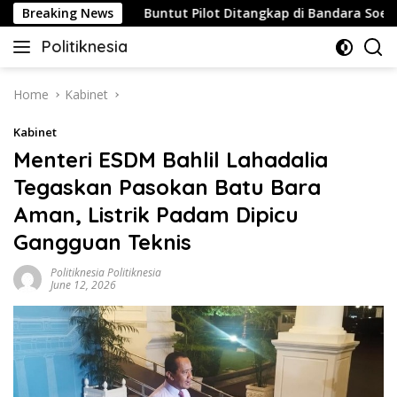
Skip
Strategis
Breaking News
Buntut Pilot Ditangkap di Bandara Soetta, Ma
to
Politiknesia
content
Politiknesia.com
Home
Kabinet
Kabinet
Menteri ESDM Bahlil Lahadalia
Tegaskan Pasokan Batu Bara
Aman, Listrik Padam Dipicu
Gangguan Teknis
Politiknesia Politiknesia
June 12, 2026