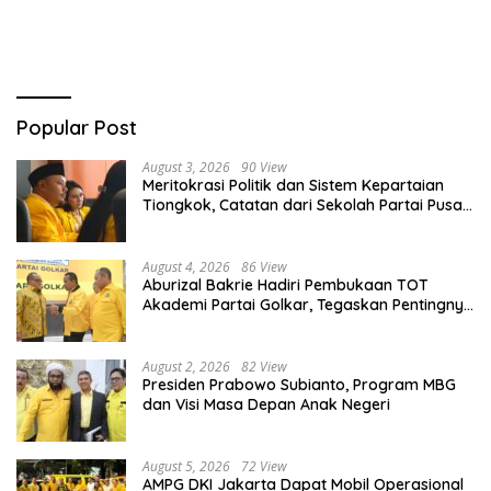
Driver Masuk Kategori
Hadirkan Era Baru Internet
Pelaku UMKM
Indonesia!
Popular Post
August 3, 2026
90 View
Meritokrasi Politik dan Sistem Kepartaian
Tiongkok, Catatan dari Sekolah Partai Pusat
PKT
August 4, 2026
86 View
Aburizal Bakrie Hadiri Pembukaan TOT
Akademi Partai Golkar, Tegaskan Pentingnya
Kaderisasi Berkualitas
August 2, 2026
82 View
Presiden Prabowo Subianto, Program MBG
dan Visi Masa Depan Anak Negeri
August 5, 2026
72 View
AMPG DKI Jakarta Dapat Mobil Operasional