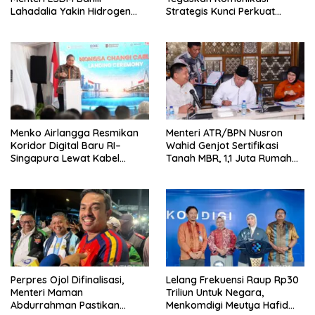
Lahadalia Yakin Hidrogen
Strategis Kunci Perkuat
Bisa Lebih Murah dan
Perdagangan dan Pariwisata
Kompetitif
RI
Menko Airlangga Resmikan
Menteri ATR/BPN Nusron
Koridor Digital Baru RI–
Wahid Genjot Sertifikasi
Singapura Lewat Kabel
Tanah MBR, 1,1 Juta Rumah
Bawah Laut Nongsa–Changi
Jadi Prioritas
Perpres Ojol Difinalisasi,
Lelang Frekuensi Raup Rp30
Menteri Maman
Triliun Untuk Negara,
Abdurrahman Pastikan
Menkomdigi Meutya Hafid