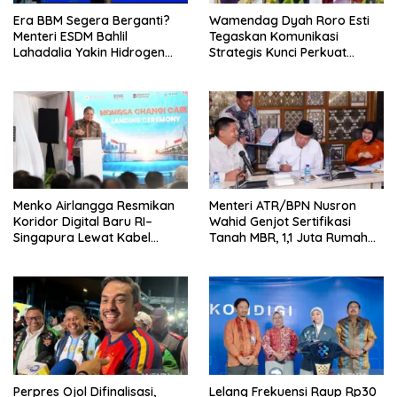
Era BBM Segera Berganti?
Wamendag Dyah Roro Esti
Menteri ESDM Bahlil
Tegaskan Komunikasi
Lahadalia Yakin Hidrogen
Strategis Kunci Perkuat
Bisa Lebih Murah dan
Perdagangan dan Pariwisata
Kompetitif
RI
Menko Airlangga Resmikan
Menteri ATR/BPN Nusron
Koridor Digital Baru RI–
Wahid Genjot Sertifikasi
Singapura Lewat Kabel
Tanah MBR, 1,1 Juta Rumah
Bawah Laut Nongsa–Changi
Jadi Prioritas
Perpres Ojol Difinalisasi,
Lelang Frekuensi Raup Rp30