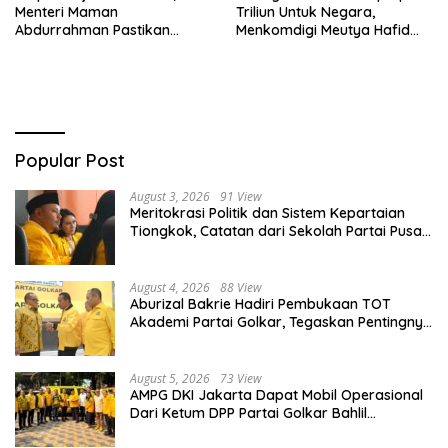
Menteri Maman
Triliun Untuk Negara,
Abdurrahman Pastikan
Menkomdigi Meutya Hafid
Driver Masuk Kategori
Hadirkan Era Baru Internet
Pelaku UMKM
Indonesia!
Popular Post
August 3, 2026
91 View
Meritokrasi Politik dan Sistem Kepartaian
Tiongkok, Catatan dari Sekolah Partai Pusat
PKT
August 4, 2026
88 View
Aburizal Bakrie Hadiri Pembukaan TOT
Akademi Partai Golkar, Tegaskan Pentingnya
Kaderisasi Berkualitas
August 5, 2026
73 View
AMPG DKI Jakarta Dapat Mobil Operasional
Dari Ketum DPP Partai Golkar Bahlil
Lahadalia