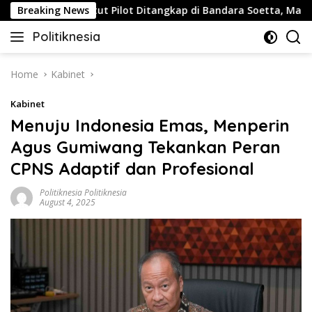
Skip
Breaking News
Buntut Pilot Ditangkap di Bandara Soetta, Malaysia Ai
to
Politiknesia
content
Politiknesia.com
Home
Kabinet
Kabinet
Menuju Indonesia Emas, Menperin
Agus Gumiwang Tekankan Peran
CPNS Adaptif dan Profesional
Politiknesia Politiknesia
August 4, 2025