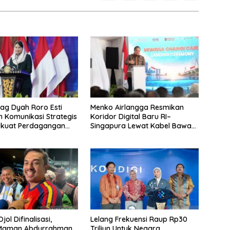
g Dyah Roro Esti
Menko Airlangga Resmikan
 Komunikasi Strategis
Koridor Digital Baru RI–
rkuat Perdagangan
Singapura Lewat Kabel Bawah
wisata RI
Laut Nongsa–Changi
jol Difinalisasi,
Lelang Frekuensi Raup Rp30
 Maman Abdurrahman
Triliun Untuk Negara,