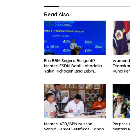
Read Also
Era BBM Segera Berganti?
Wamenda
Menteri ESDM Bahlil Lahadalia
Tegaskan
Yakin Hidrogen Bisa Lebih
Kunci Pe
Murah dan Kompetitif
dan Pari
Menteri ATR/BPN Nusron
Perpres O
Wahid Genjot Sertifikasi Tanah
Menteri