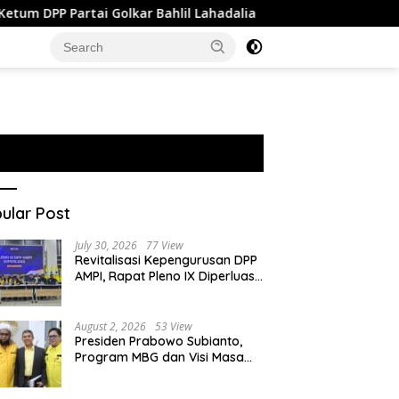
 Golkar Bahlil Lahadalia
AS Dikabarkan Kehabisan 80 P
ular Post
July 30, 2026
77 View
Revitalisasi Kepengurusan DPP
AMPI, Rapat Pleno IX Diperluas
Putuskan Mafa Uswanas Jadi
Plt Ketua Umum
August 2, 2026
53 View
Presiden Prabowo Subianto,
Program MBG dan Visi Masa
Depan Anak Negeri