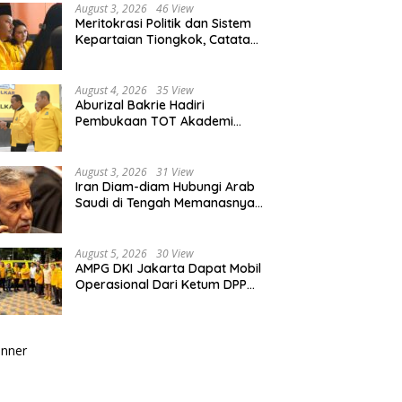
August 3, 2026
46 View
Meritokrasi Politik dan Sistem
Kepartaian Tiongkok, Catatan
dari Sekolah Partai Pusat PKT
August 4, 2026
35 View
Aburizal Bakrie Hadiri
Pembukaan TOT Akademi
Partai Golkar, Tegaskan
Pentingnya Kaderisasi
Berkualitas
August 3, 2026
31 View
Iran Diam-diam Hubungi Arab
Saudi di Tengah Memanasnya
Perang dengan AS, Ada Pesan
Tegas untuk Riyadh
August 5, 2026
30 View
AMPG DKI Jakarta Dapat Mobil
Operasional Dari Ketum DPP
Partai Golkar Bahlil Lahadalia