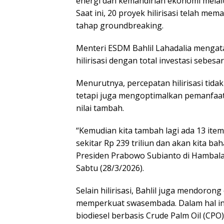
energi dan kemandirian ekonomi melalui
Saat ini, 20 proyek hilirisasi telah m
tahap groundbreaking.
Menteri ESDM Bahlil Lahadalia menga
hilirisasi dengan total investasi sebesar
Menurutnya, percepatan hilirisasi tid
tetapi juga mengoptimalkan pemanfaat
nilai tambah.
“Kemudian kita tambah lagi ada 13 item 
sekitar Rp 239 triliun dan akan kita bah
Presiden Prabowo Subianto di Hambalan
Sabtu (28/3/2026).
Selain hilirisasi, Bahlil juga mendoron
memperkuat swasembada. Dalam hal ini,
biodiesel berbasis Crude Palm Oil (CP