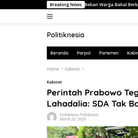
Skip
i 1 Persen Mulai 2027, Beban Warga Bakal Berkurang
Breaking News
A
to
content
Politiknesia
Politiknesia.com
Beranda
Parpol
Parlemen
Kabi
Home
Kabinet
Kabinet
Perintah Prabowo Teg
Lahadalia: SDA Tak Bo
Politiknesia Politiknesia
March 28, 2026