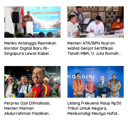
Kompetitif
RI
Menko Airlangga Resmikan
Menteri ATR/BPN Nusron
Koridor Digital Baru RI–
Wahid Genjot Sertifikasi
Singapura Lewat Kabel
Tanah MBR, 1,1 Juta Rumah
Bawah Laut Nongsa–Changi
Jadi Prioritas
Perpres Ojol Difinalisasi,
Lelang Frekuensi Raup Rp30
Menteri Maman
Triliun Untuk Negara,
Abdurrahman Pastikan
Menkomdigi Meutya Hafid
Driver Masuk Kategori
Hadirkan Era Baru Internet
Pelaku UMKM
Indonesia!