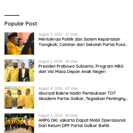
Popular Post
August 3, 2026
57 View
Meritokrasi Politik dan Sistem Kepartaian
Tiongkok, Catatan dari Sekolah Partai Pusat
PKT
August 2, 2026
56 View
Presiden Prabowo Subianto, Program MBG
dan Visi Masa Depan Anak Negeri
August 4, 2026
43 View
Aburizal Bakrie Hadiri Pembukaan TOT
Akademi Partai Golkar, Tegaskan Pentingnya
Kaderisasi Berkualitas
August 5, 2026
40 View
AMPG DKI Jakarta Dapat Mobil Operasional
Dari Ketum DPP Partai Golkar Bahlil
Lahadalia