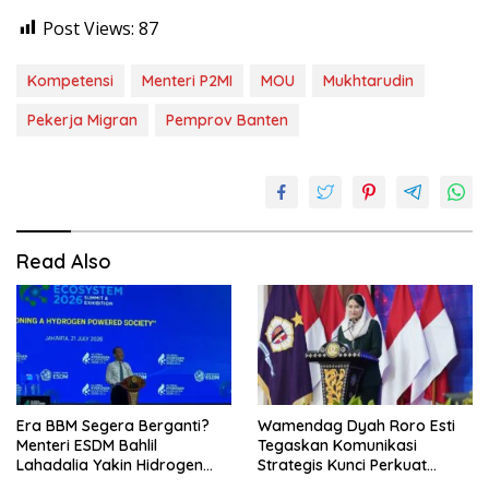
Post Views:
87
Kompetensi
Menteri P2MI
MOU
Mukhtarudin
Pekerja Migran
Pemprov Banten
Read Also
Era BBM Segera Berganti?
Wamendag Dyah Roro Esti
Menteri ESDM Bahlil
Tegaskan Komunikasi
Lahadalia Yakin Hidrogen
Strategis Kunci Perkuat
Bisa Lebih Murah dan
Perdagangan dan Pariwisata