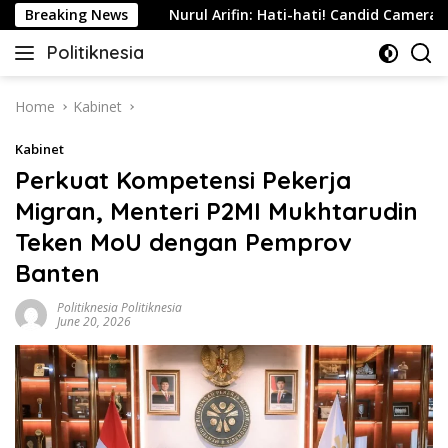
Skip
ndonesia
Breaking News
Nurul Arifin: Hati-hati! Candid Camera Tanpa 
to
Politiknesia
content
Politiknesia.com
Home
Kabinet
Kabinet
Perkuat Kompetensi Pekerja
Migran, Menteri P2MI Mukhtarudin
Teken MoU dengan Pemprov
Banten
Politiknesia Politiknesia
June 20, 2026