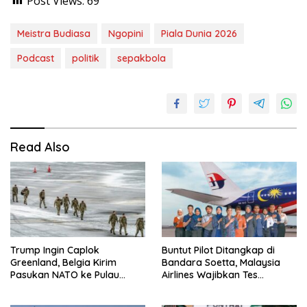
Post Views:
69
Meistra Budiasa
Ngopini
Piala Dunia 2026
Podcast
politik
sepakbola
Read Also
Trump Ingin Caplok
Buntut Pilot Ditangkap di
Greenland, Belgia Kirim
Bandara Soetta, Malaysia
Pasukan NATO ke Pulau
Airlines Wajibkan Tes
Strategis
Narkoba 1.260 Pilot