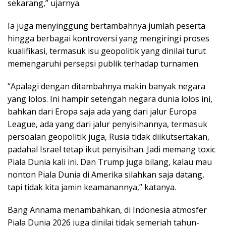
sekarang,” ujarnya.
Ia juga menyinggung bertambahnya jumlah peserta
hingga berbagai kontroversi yang mengiringi proses
kualifikasi, termasuk isu geopolitik yang dinilai turut
memengaruhi persepsi publik terhadap turnamen.
“Apalagi dengan ditambahnya makin banyak negara
yang lolos. Ini hampir setengah negara dunia lolos ini,
bahkan dari Eropa saja ada yang dari jalur Europa
League, ada yang dari jalur penyisihannya, termasuk
persoalan geopolitik juga, Rusia tidak diikutsertakan,
padahal Israel tetap ikut penyisihan. Jadi memang toxic
Piala Dunia kali ini. Dan Trump juga bilang, kalau mau
nonton Piala Dunia di Amerika silahkan saja datang,
tapi tidak kita jamin keamanannya,” katanya.
Bang Annama menambahkan, di Indonesia atmosfer
Piala Dunia 2026 juga dinilai tidak semeriah tahun-