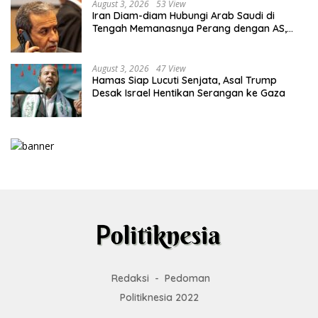
August 3, 2026
53 View
Iran Diam-diam Hubungi Arab Saudi di
Tengah Memanasnya Perang dengan AS,
Ada Pesan Tegas untuk Riyadh
August 3, 2026
47 View
Hamas Siap Lucuti Senjata, Asal Trump
Desak Israel Hentikan Serangan ke Gaza
Redaksi
Pedoman
Politiknesia 2022