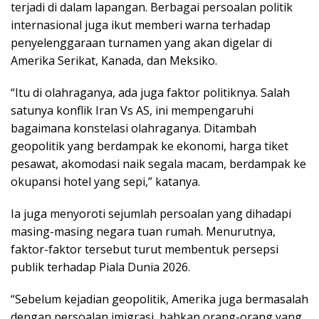
terjadi di dalam lapangan. Berbagai persoalan politik
internasional juga ikut memberi warna terhadap
penyelenggaraan turnamen yang akan digelar di
Amerika Serikat, Kanada, dan Meksiko.
“Itu di olahraganya, ada juga faktor politiknya. Salah
satunya konflik Iran Vs AS, ini mempengaruhi
bagaimana konstelasi olahraganya. Ditambah
geopolitik yang berdampak ke ekonomi, harga tiket
pesawat, akomodasi naik segala macam, berdampak ke
okupansi hotel yang sepi,” katanya.
Ia juga menyoroti sejumlah persoalan yang dihadapi
masing-masing negara tuan rumah. Menurutnya,
faktor-faktor tersebut turut membentuk persepsi
publik terhadap Piala Dunia 2026.
“Sebelum kejadian geopolitik, Amerika juga bermasalah
dengan persoalan imigrasi, bahkan orang-orang yang