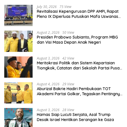
July 30, 2026
75 View
Revitalisasi Kepengurusan DPP AMPI, Rapat
Pleno IX Diperluas Putuskan Mafa Uswanas
Jadi Plt Ketua Umum
August 2, 2026
50 View
Presiden Prabowo Subianto, Program MBG
dan Visi Masa Depan Anak Negeri
August 3, 2026
42 View
Meritokrasi Politik dan Sistem Kepartaian
Tiongkok, Catatan dari Sekolah Partai Pusat
PKT
August 4, 2026
29 View
Aburizal Bakrie Hadiri Pembukaan TOT
Akademi Partai Golkar, Tegaskan Pentingnya
Kaderisasi Berkualitas
August 3, 2026
28 View
Hamas Siap Lucuti Senjata, Asal Trump
Desak Israel Hentikan Serangan ke Gaza