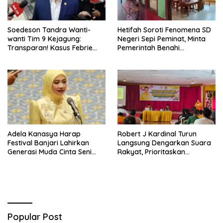
Soedeson Tandra Wanti-
Hetifah Soroti Fenomena SD
wanti Tim 9 Kejagung:
Negeri Sepi Peminat, Minta
Transparan! Kasus Febrie
Pemerintah Benahi
Adriansyah Jangan Ada
Pemerataan Pendidikan
Yang Disembunyikan!
Adela Kanasya Harap
Robert J Kardinal Turun
Festival Banjari Lahirkan
Langsung Dengarkan Suara
Generasi Muda Cinta Seni
Rakyat, Prioritaskan
Islami dan Miliki Karakter
Pembangunan Papua Barat
Kebangsaan Kuat
Daya
Popular Post