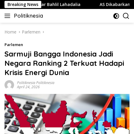
Skip
 Partai Golkar Bahlil Lahadalia
Breaking News
AS Dikabarkan Kehabis
to
Politiknesia
content
Politiknesia.com
Home
Parlemen
Parlemen
Sarmuji Bangga Indonesia Jadi
Negara Ranking 2 Terkuat Hadapi
Krisis Energi Dunia
Politiknesia Politiknesia
April 24, 2026