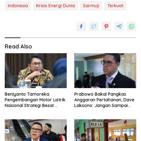
Indonesia
Krisis Energi Dunia
Sarmuji
Terkuat
Read Also
Beniyanto Tamoreka:
Prabowo Bakal Pangkas
Pengembangan Motor Listrik
Anggaran Pertahanan, Dave
Nasional Strategi Besar
Laksono: Jangan Sampai
Pemerintah Optimalkan Nilai
Ganggu Kekuatan TNI!
Tambah SDA