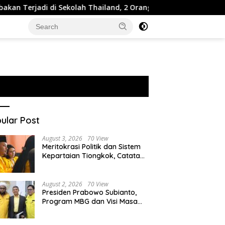
i di Sekolah Thailand, 2 Orang Tewas dan 15 Luka
IDC
ular Post
August 3, 2026
70 View
Meritokrasi Politik dan Sistem
Kepartaian Tiongkok, Catatan
dari Sekolah Partai Pusat PKT
August 2, 2026
70 View
Presiden Prabowo Subianto,
Program MBG dan Visi Masa
Depan Anak Negeri