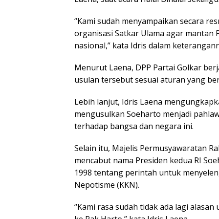
“Kami sudah menyampaikan secara resmi
organisasi Satkar Ulama agar mantan 
nasional,” kata Idris dalam keterangan
Menurut Laena, DPP Partai Golkar ber
usulan tersebut sesuai aturan yang ber
Lebih lanjut, Idris Laena mengungkap
mengusulkan Soeharto menjadi pahlawa
terhadap bangsa dan negara ini.
Selain itu, Majelis Permusyawaratan Ra
mencabut nama Presiden kedua RI Soe
1998 tentang perintah untuk menyeleng
Nepotisme (KKN).
“Kami rasa sudah tidak ada lagi alasa
ke Pak Harto,” kata Idris Laena.