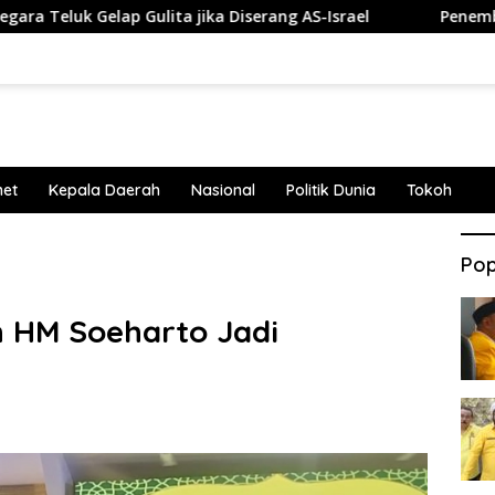
elap Gulita jika Diserang AS-Israel
Penembakan Terjad
net
Kepala Daerah
Nasional
Politik Dunia
Tokoh
Pop
n HM Soeharto Jadi