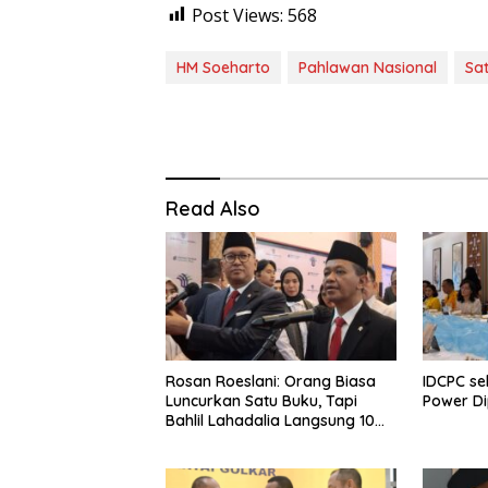
Post Views:
568
HM Soeharto
Pahlawan Nasional
Sa
Read Also
Rosan Roeslani: Orang Biasa
IDCPC se
Luncurkan Satu Buku, Tapi
Power D
Bahlil Lahadalia Langsung 10
Buku!