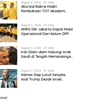
August 4, 2026
65 View
Aburizal Bakrie Hadiri
Pembukaan TOT Akademi
Partai Golkar, Tegaskan
Pentingnya Kaderisasi
Berkualitas
August 5, 2026
59 View
AMPG DKI Jakarta Dapat Mobil
Operasional Dari Ketum DPP
Partai Golkar Bahlil Lahadalia
August 3, 2026
47 View
Iran Diam-diam Hubungi Arab
Saudi di Tengah Memanasnya
Perang dengan AS, Ada Pesan
Tegas untuk Riyadh
August 3, 2026
41 View
Hamas Siap Lucuti Senjata,
Asal Trump Desak Israel
Hentikan Serangan ke Gaza