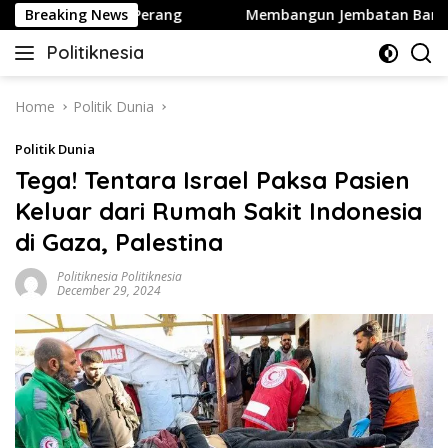
Skip
ton Hentikan Perang
Breaking News
Membangun Jembatan Baru Partai 
to
Politiknesia
content
Politiknesia.com
Home
Politik Dunia
Politik Dunia
Tega! Tentara Israel Paksa Pasien
Keluar dari Rumah Sakit Indonesia
di Gaza, Palestina
Politiknesia Politiknesia
December 29, 2024