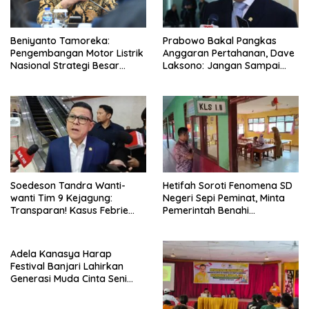
Beniyanto Tamoreka:
Prabowo Bakal Pangkas
Pengembangan Motor Listrik
Anggaran Pertahanan, Dave
Nasional Strategi Besar
Laksono: Jangan Sampai
Pemerintah Optimalkan Nilai
Ganggu Kekuatan TNI!
Tambah SDA
Soedeson Tandra Wanti-
Hetifah Soroti Fenomena SD
wanti Tim 9 Kejagung:
Negeri Sepi Peminat, Minta
Transparan! Kasus Febrie
Pemerintah Benahi
Adriansyah Jangan Ada
Pemerataan Pendidikan
Yang Disembunyikan!
Adela Kanasya Harap
Festival Banjari Lahirkan
Generasi Muda Cinta Seni
Islami dan Miliki Karakter
Kebangsaan Kuat