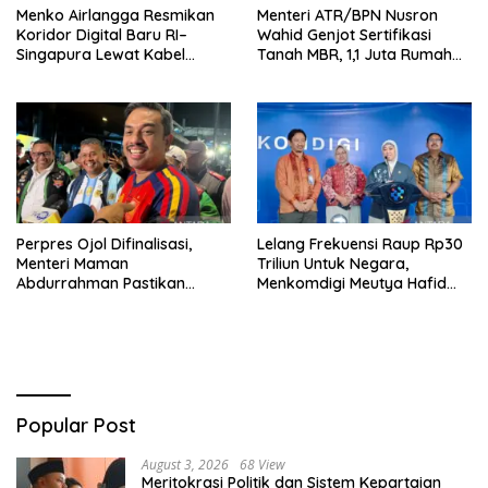
Menko Airlangga Resmikan
Menteri ATR/BPN Nusron
Koridor Digital Baru RI–
Wahid Genjot Sertifikasi
Singapura Lewat Kabel
Tanah MBR, 1,1 Juta Rumah
Bawah Laut Nongsa–Changi
Jadi Prioritas
Perpres Ojol Difinalisasi,
Lelang Frekuensi Raup Rp30
Menteri Maman
Triliun Untuk Negara,
Abdurrahman Pastikan
Menkomdigi Meutya Hafid
Driver Masuk Kategori
Hadirkan Era Baru Internet
Pelaku UMKM
Indonesia!
Popular Post
August 3, 2026
68 View
Meritokrasi Politik dan Sistem Kepartaian