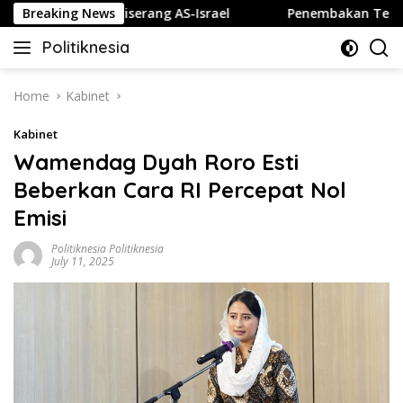
Skip
Gulita jika Diserang AS-Israel
Breaking News
Penembakan Terjadi di 
to
Politiknesia
content
Politiknesia.com
Home
Kabinet
Kabinet
Wamendag Dyah Roro Esti
Beberkan Cara RI Percepat Nol
Emisi
Politiknesia Politiknesia
July 11, 2025