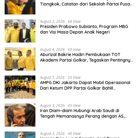
Tiongkok, Catatan dari Sekolah Partai Pusat
PKT
August 2, 2026
68 View
Presiden Prabowo Subianto, Program MBG
dan Visi Masa Depan Anak Negeri
August 4, 2026
60 View
Aburizal Bakrie Hadiri Pembukaan TOT
Akademi Partai Golkar, Tegaskan Pentingnya
Kaderisasi Berkualitas
August 5, 2026
55 View
AMPG DKI Jakarta Dapat Mobil Operasional
Dari Ketum DPP Partai Golkar Bahlil
Lahadalia
August 3, 2026
45 View
Iran Diam-diam Hubungi Arab Saudi di
Tengah Memanasnya Perang dengan AS,
Ada Pesan Tegas untuk Riyadh
August 3, 2026
40 View