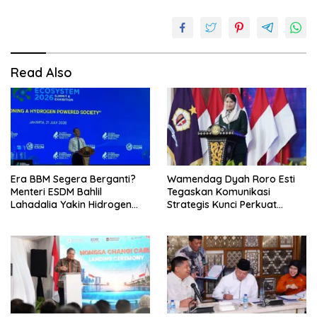
Read Also
Era BBM Segera Berganti?
Wamendag Dyah Roro Esti
Menteri ESDM Bahlil
Tegaskan Komunikasi
Lahadalia Yakin Hidrogen
Strategis Kunci Perkuat
Bisa Lebih Murah dan
Perdagangan dan Pariwisata
Kompetitif
RI