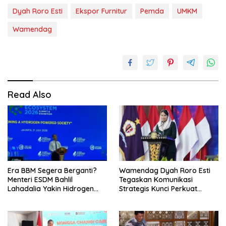
Dyah Roro Esti
Ekspor Furnitur
Pemda
UMKM
Wamendag
Read Also
Era BBM Segera Berganti?
Wamendag Dyah Roro Esti
Menteri ESDM Bahlil
Tegaskan Komunikasi
Lahadalia Yakin Hidrogen
Strategis Kunci Perkuat
Bisa Lebih Murah dan
Perdagangan dan Pariwisata
Kompetitif
RI