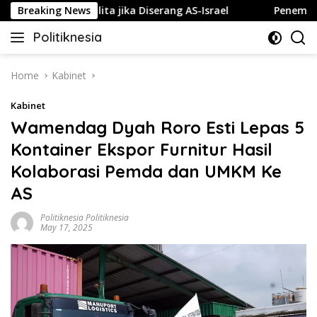
Skip
luk Gelap Gulita jika Diserang AS-Israel
Breaking News
Penembakan Te
to
Politiknesia
content
Politiknesia.com
Home
Kabinet
Kabinet
Wamendag Dyah Roro Esti Lepas 5
Kontainer Ekspor Furnitur Hasil
Kolaborasi Pemda dan UMKM Ke
AS
Politiknesia Politiknesia
May 17, 2025