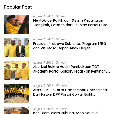
Popular Post
August 3, 2026
62 View
Meritokrasi Politik dan Sistem Kepartaian
Tiongkok, Catatan dari Sekolah Partai Pusat
PKT
August 2, 2026
62 View
Presiden Prabowo Subianto, Program MBG
dan Visi Masa Depan Anak Negeri
August 4, 2026
51 View
Aburizal Bakrie Hadiri Pembukaan TOT
Akademi Partai Golkar, Tegaskan Pentingnya
Kaderisasi Berkualitas
August 5, 2026
49 View
AMPG DKI Jakarta Dapat Mobil Operasional
Dari Ketum DPP Partai Golkar Bahlil
Lahadalia
August 3, 2026
41 View
Iran Diam-diam Hubungi Arab Saudi di