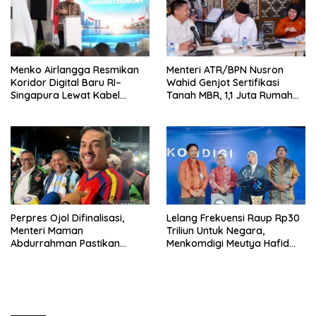
Menko Airlangga Resmikan
Menteri ATR/BPN Nusron
Koridor Digital Baru RI–
Wahid Genjot Sertifikasi
Singapura Lewat Kabel
Tanah MBR, 1,1 Juta Rumah
Bawah Laut Nongsa–Changi
Jadi Prioritas
Perpres Ojol Difinalisasi,
Lelang Frekuensi Raup Rp30
Menteri Maman
Triliun Untuk Negara,
Abdurrahman Pastikan
Menkomdigi Meutya Hafid
Driver Masuk Kategori
Hadirkan Era Baru Internet
Pelaku UMKM
Indonesia!