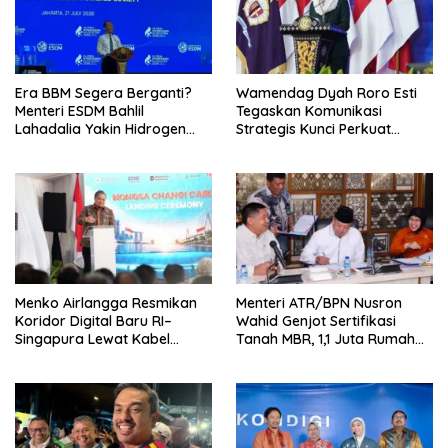
Era BBM Segera Berganti?
Wamendag Dyah Roro Esti
Menteri ESDM Bahlil
Tegaskan Komunikasi
Lahadalia Yakin Hidrogen
Strategis Kunci Perkuat
Bisa Lebih Murah dan
Perdagangan dan Pariwisata
Kompetitif
RI
Menko Airlangga Resmikan
Menteri ATR/BPN Nusron
Koridor Digital Baru RI–
Wahid Genjot Sertifikasi
Singapura Lewat Kabel
Tanah MBR, 1,1 Juta Rumah
Bawah Laut Nongsa–Changi
Jadi Prioritas