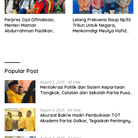
Perpres Ojol Difinalisasi,
Lelang Frekuensi Raup Rp30
Menteri Maman
Triliun Untuk Negara,
Abdurrahman Pastikan
Menkomdigi Meutya Hafid
Driver Masuk Kategori
Hadirkan Era Baru Internet
Pelaku UMKM
Indonesia!
Popular Post
August 3, 2026
89 View
Meritokrasi Politik dan Sistem Kepartaian
Tiongkok, Catatan dari Sekolah Partai Pusat
PKT
August 4, 2026
84 View
Aburizal Bakrie Hadiri Pembukaan TOT
Akademi Partai Golkar, Tegaskan Pentingnya
Kaderisasi Berkualitas