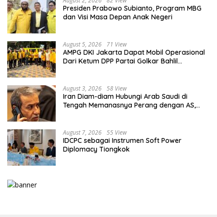
August 2, 2026
82 View
Presiden Prabowo Subianto, Program MBG
dan Visi Masa Depan Anak Negeri
August 5, 2026
71 View
AMPG DKI Jakarta Dapat Mobil Operasional
Dari Ketum DPP Partai Golkar Bahlil
Lahadalia
August 3, 2026
58 View
Iran Diam-diam Hubungi Arab Saudi di
Tengah Memanasnya Perang dengan AS,
Ada Pesan Tegas untuk Riyadh
August 7, 2026
55 View
IDCPC sebagai Instrumen Soft Power
Diplomacy Tiongkok