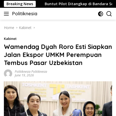
Skip
 Strategis
Breaking News
Buntut Pilot Ditangkap di Bandara Soetta, M
to
Politiknesia
content
Politiknesia.com
Home
Kabinet
Kabinet
Wamendag Dyah Roro Esti Siapkan
Jalan Ekspor UMKM Perempuan
Tembus Pasar Uzbekistan
Politiknesia Politiknesia
June 19, 2026