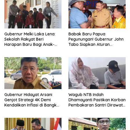
Gubernur Melki Laka Lena:
Babak Baru Papua
Sekolah Rakyat Beri
Pegunungan! Gubernur John
Harapan Baru Bagi Anak-
Tabo Siapkan Aturan
anak Keluarga Miskin di NTT
Larangan Perang Suku
Gubernur Hidayat Arsani
Wagub NTB Indah
Genjot Strategi 4K Demi
Dhamayanti Pastikan Korban
Kendalikan Inflasi di Bangka
Pembakaran Santri Dirawat
Belitung
Gratis Hingga Pulih