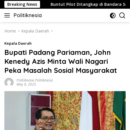
Skip
u Strategis
Breaking News
Buntut Pilot Ditangkap di Bandara Soetta, 
to
Politiknesia
content
Politiknesia.com
Home
Kepala Daerah
Kepala Daerah
Bupati Padang Pariaman, John
Kenedy Azis Minta Wali Nagari
Peka Masalah Sosial Masyarakat
Politiknesia Politiknesia
May 9, 2025