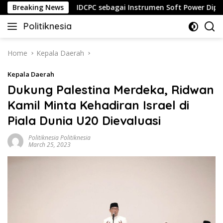
Skip
15 Luka
Breaking News
IDCPC sebagai Instrumen Soft Power Diplomac
to
Politiknesia
content
Politiknesia.com
Home
Kepala Daerah
Kepala Daerah
Dukung Palestina Merdeka, Ridwan
Kamil Minta Kehadiran Israel di
Piala Dunia U20 Dievaluasi
Politiknesia Politiknesia
March 25, 2023