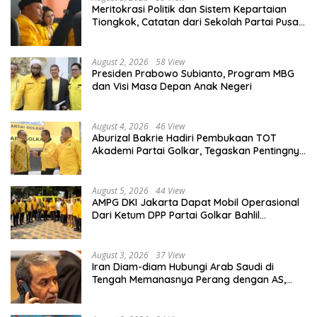
Meritokrasi Politik dan Sistem Kepartaian
Tiongkok, Catatan dari Sekolah Partai Pusat
PKT
August 2, 2026
58 View
Presiden Prabowo Subianto, Program MBG
dan Visi Masa Depan Anak Negeri
August 4, 2026
46 View
Aburizal Bakrie Hadiri Pembukaan TOT
Akademi Partai Golkar, Tegaskan Pentingnya
Kaderisasi Berkualitas
August 5, 2026
44 View
AMPG DKI Jakarta Dapat Mobil Operasional
Dari Ketum DPP Partai Golkar Bahlil
Lahadalia
August 3, 2026
37 View
Iran Diam-diam Hubungi Arab Saudi di
Tengah Memanasnya Perang dengan AS,
Ada Pesan Tegas untuk Riyadh