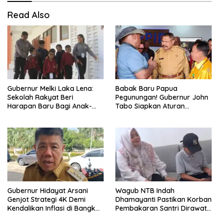
Read Also
Gubernur Melki Laka Lena:
Babak Baru Papua
Sekolah Rakyat Beri
Pegunungan! Gubernur John
Harapan Baru Bagi Anak-
Tabo Siapkan Aturan
anak Keluarga Miskin di NTT
Larangan Perang Suku
Gubernur Hidayat Arsani
Wagub NTB Indah
Genjot Strategi 4K Demi
Dhamayanti Pastikan Korban
Kendalikan Inflasi di Bangka
Pembakaran Santri Dirawat
Belitung
Gratis Hingga Pulih