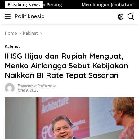
Skip
hington Hentikan Perang
Breaking News
Membangun Jembatan Baru Part
to
Politiknesia
content
Politiknesia.com
Home
Kabinet
Kabinet
IHSG Hijau dan Rupiah Menguat,
Menko Airlangga Sebut Kebijakan
Naikkan BI Rate Tepat Sasaran
Politiknesia Politiknesia
June 9, 2026