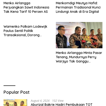
Menko Airlangga
Menkomdigi Meutya Hafid:
Perjuangkan Sawit Indonesia
Permainan Tradisional Kunci
Tak Kena Tarif 10 Persen AS
Lindungi Anak di Era Digital
Wamenko Polkam Lodewijk
Paulus Sentil Politik
Transaksional, Dorong
Demokrasi Yang
Bermartabat
Menko Airlangga Minta Pasar
Tenang, Mundurnya Perry
Warjiyo Tak Ganggu
Stabilitas Bank Indonesia
Popular Post
August 4, 2026
102 View
Aburizal Bakrie Hadiri Pembukaan TOT