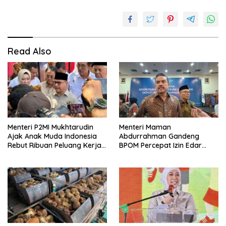
Read Also
Menteri P2MI Mukhtarudin
Menteri Maman
Ajak Anak Muda Indonesia
Abdurrahman Gandeng
Rebut Ribuan Peluang Kerja
BPOM Percepat Izin Edar
Global di Pasim IJF 2026
Produk Pangan Olahan
UMKM