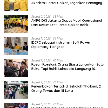
Akademi Partai Golkar, Tegaskan Pentingnya
Kaderisasi Berkualitas
August 5, 2026
88 View
AMPG DKI Jakarta Dapat Mobil Operasional
Dari Ketum DPP Partai Golkar Bahlil
Lahadalia
August 7, 2026
81 View
IDCPC sebagai Instrumen Soft Power
Diplomacy Tiongkok
August 7, 2026
65 View
Rosan Roeslani: Orang Biasa Luncurkan Satu
Buku, Tapi Bahlil Lahadalia Langsung 10
Buku!
August 7, 2026
45 View
Penembakan Terjadi di Sekolah Thailand, 2
Orang Tewas dan 15 Luka
August 6, 2026
45 View