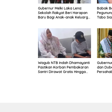
Gubernur Melki Laka Lena:
Babak B
Sekolah Rakyat Beri Harapan
Pegunun
Baru Bagi Anak-anak Keluarga
Tabo Si
Miskin di NTT
Perang 
Wagub NTB Indah Dhamayanti
Gubernu
Pastikan Korban Pembakaran
dan Dube
Santri Dirawat Gratis Hingga
Persaha
Pulih
Dukunga