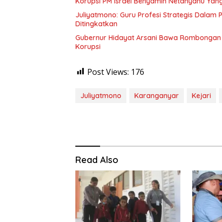
Korupsi PM Israel Benyamin Netanyahu Yang 
Juliyatmono: Guru Profesi Strategis Dala
Ditingkatkan
Gubernur Hidayat Arsani Bawa Rombongan P
Korupsi
Post Views:
176
Juliyatmono
Karanganyar
Kejari
Read Also