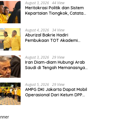
August 3, 2026
44 View
Meritokrasi Politik dan Sistem
Kepartaian Tiongkok, Catatan
dari Sekolah Partai Pusat PKT
August 4, 2026
34 View
Aburizal Bakrie Hadiri
Pembukaan TOT Akademi
Partai Golkar, Tegaskan
Pentingnya Kaderisasi
Berkualitas
August 3, 2026
29 View
Iran Diam-diam Hubungi Arab
Saudi di Tengah Memanasnya
Perang dengan AS, Ada Pesan
Tegas untuk Riyadh
August 5, 2026
29 View
AMPG DKI Jakarta Dapat Mobil
Operasional Dari Ketum DPP
Partai Golkar Bahlil Lahadalia