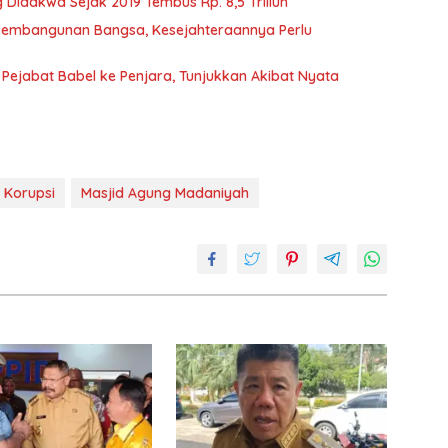
Didakwa Sejak 2019 Tembus Rp. 8,5 Triliun
m Pembangunan Bangsa, Kesejahteraannya Perlu
ejabat Babel ke Penjara, Tunjukkan Akibat Nyata
Korupsi
Masjid Agung Madaniyah