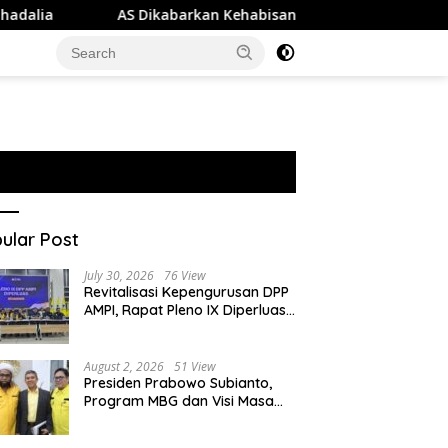
AS Dikabarkan Kehabisan 80 Persen Stok Rudal THAAD di Ten
ular Post
July 30, 2026
76 View
Revitalisasi Kepengurusan DPP
AMPI, Rapat Pleno IX Diperluas
Putuskan Mafa Uswanas Jadi
Plt Ketua Umum
August 2, 2026
51 View
Presiden Prabowo Subianto,
Program MBG dan Visi Masa
Depan Anak Negeri