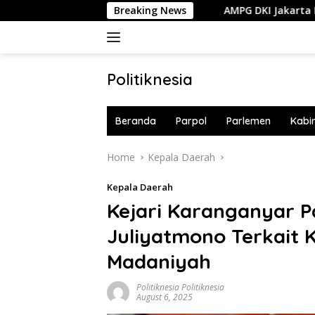
Skip
Warga Bakal Berkurang
Breaking News
AMPG DKI Jakarta Dapat Mobil O
to
content
Politiknesia
Politiknesia.com
Beranda
Parpol
Parlemen
Kabi
Home
Kepala Daerah
Kepala Daerah
Kejari Karanganyar P
Juliyatmono Terkait 
Madaniyah
Politiknesia Politiknesia
August 6, 2025