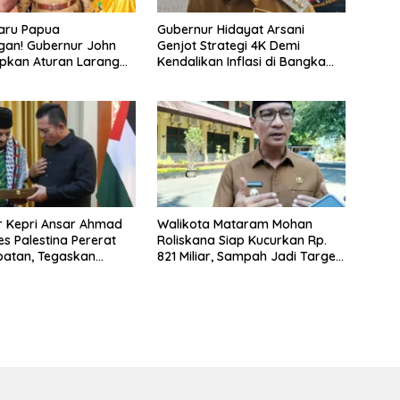
aru Papua
Gubernur Hidayat Arsani
gan! Gubernur John
Genjot Strategi 4K Demi
apkan Aturan Larangan
Kendalikan Inflasi di Bangka
Suku
Belitung
r Kepri Ansar Ahmad
Walikota Mataram Mohan
s Palestina Pererat
Roliskana Siap Kucurkan Rp.
batan, Tegaskan
821 Miliar, Sampah Jadi Target
n untuk Merdeka
Utama!