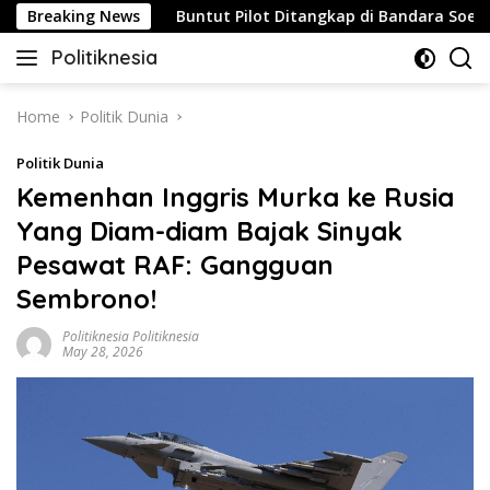
Skip
trategis
Breaking News
Buntut Pilot Ditangkap di Bandara Soetta, Mal
to
Politiknesia
content
Politiknesia.com
Home
Politik Dunia
Politik Dunia
Kemenhan Inggris Murka ke Rusia
Yang Diam-diam Bajak Sinyak
Pesawat RAF: Gangguan
Sembrono!
Politiknesia Politiknesia
May 28, 2026