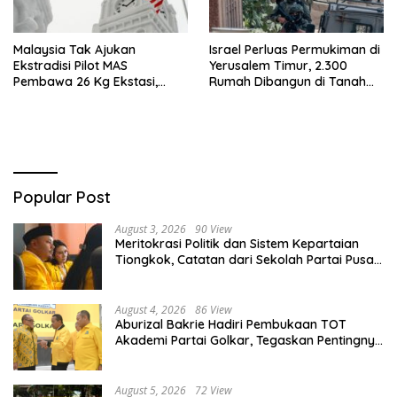
Malaysia Tak Ajukan
Israel Perluas Permukiman di
Ekstradisi Pilot MAS
Yerusalem Timur, 2.300
Pembawa 26 Kg Ekstasi,
Rumah Dibangun di Tanah
Proses Hukum Tetap di
Sitaan Palestina
Indonesia
Popular Post
August 3, 2026
90 View
Meritokrasi Politik dan Sistem Kepartaian
Tiongkok, Catatan dari Sekolah Partai Pusat
PKT
August 4, 2026
86 View
Aburizal Bakrie Hadiri Pembukaan TOT
Akademi Partai Golkar, Tegaskan Pentingnya
Kaderisasi Berkualitas
August 5, 2026
72 View