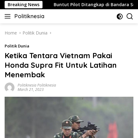
Skip
u Strategis
Breaking News
Buntut Pilot Ditangkap di Bandara Soetta, 
to
Politiknesia
content
Politiknesia.com
Home
Politik Dunia
Politik Dunia
Ketika Tentara Vietnam Pakai
Honda Supra Fit Untuk Latihan
Menembak
Politiknesia Politiknesia
March 21, 2023