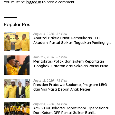
You must be
logged in
to post a comment.
Popular Post
August 4, 2026
81 View
Aburizal Bakrie Hadiri Pembukaan TOT
Akademi Partai Golkar, Tegaskan Pentingnya
Kaderisasi Berkualitas
August 3, 2026
81 View
Meritokrasi Politik dan Sistem Kepartaian
Tiongkok, Catatan dari Sekolah Partai Pusat
PKT
August 2, 2026
78 View
Presiden Prabowo Subianto, Program MBG
dan Visi Masa Depan Anak Negeri
August 5, 2026
68 View
AMPG DKI Jakarta Dapat Mobil Operasional
Dari Ketum DPP Partai Golkar Bahlil