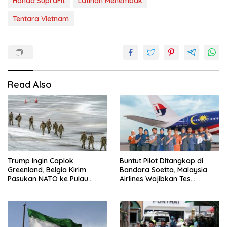
Honda SupraFit
Latihan Menembak
Tentara Vietnam
Read Also
Trump Ingin Caplok
Buntut Pilot Ditangkap di
Greenland, Belgia Kirim
Bandara Soetta, Malaysia
Pasukan NATO ke Pulau
Airlines Wajibkan Tes
Strategis
Narkoba 1.260 Pilot