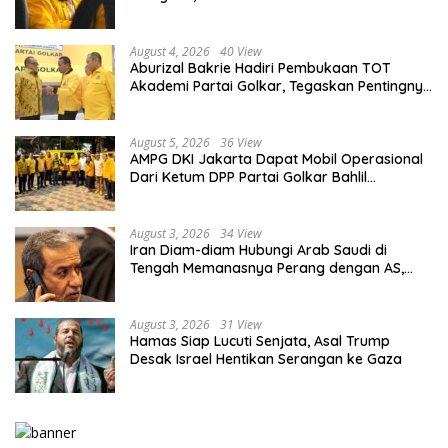
PKT
August 4, 2026
40 View
Aburizal Bakrie Hadiri Pembukaan TOT
Akademi Partai Golkar, Tegaskan Pentingnya
Kaderisasi Berkualitas
August 5, 2026
36 View
AMPG DKI Jakarta Dapat Mobil Operasional
Dari Ketum DPP Partai Golkar Bahlil
Lahadalia
August 3, 2026
34 View
Iran Diam-diam Hubungi Arab Saudi di
Tengah Memanasnya Perang dengan AS,
Ada Pesan Tegas untuk Riyadh
August 3, 2026
31 View
Hamas Siap Lucuti Senjata, Asal Trump
Desak Israel Hentikan Serangan ke Gaza