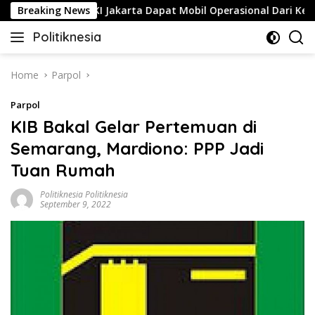
Skip
Breaking News
AMPG DKI Jakarta Dapat Mobil Operasional Dari Ketum DPP 
to
Politiknesia
content
Politiknesia.com
Home
Parpol
Parpol
KIB Bakal Gelar Pertemuan di
Semarang, Mardiono: PPP Jadi
Tuan Rumah
Politiknesia Politiknesia
September 9, 2022