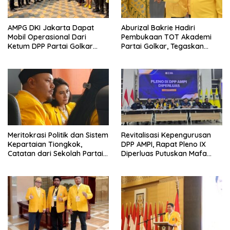
AMPG DKI Jakarta Dapat
Aburizal Bakrie Hadiri
Mobil Operasional Dari
Pembukaan TOT Akademi
Ketum DPP Partai Golkar
Partai Golkar, Tegaskan
Bahlil Lahadalia
Pentingnya Kaderisasi
Berkualitas
Meritokrasi Politik dan Sistem
Revitalisasi Kepengurusan
Kepartaian Tiongkok,
DPP AMPI, Rapat Pleno IX
Catatan dari Sekolah Partai
Diperluas Putuskan Mafa
Pusat PKT
Uswanas Jadi Plt Ketua
Umum