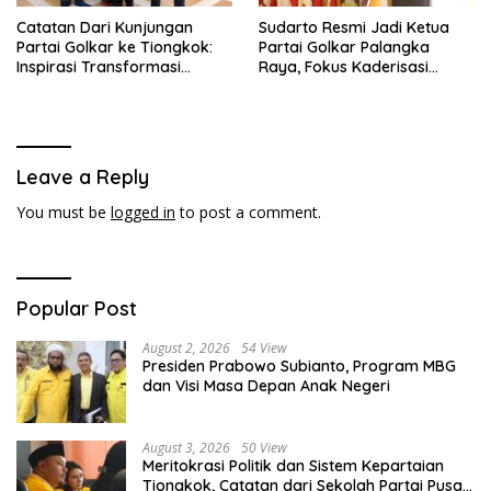
Catatan Dari Kunjungan
Sudarto Resmi Jadi Ketua
Partai Golkar ke Tiongkok:
Partai Golkar Palangka
Inspirasi Transformasi
Raya, Fokus Kaderisasi
Industri dan Pemerataan
hingga Kemenangan Pemilu
Pembangunan
Leave a Reply
You must be
logged in
to post a comment.
Popular Post
August 2, 2026
54 View
Presiden Prabowo Subianto, Program MBG
dan Visi Masa Depan Anak Negeri
August 3, 2026
50 View
Meritokrasi Politik dan Sistem Kepartaian
Tiongkok, Catatan dari Sekolah Partai Pusat