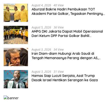
August 4, 2026
40 View
Aburizal Bakrie Hadiri Pembukaan TOT
Akademi Partai Golkar, Tegaskan Pentingnya
Kaderisasi Berkualitas
August 5, 2026
36 View
AMPG DKI Jakarta Dapat Mobil Operasional
Dari Ketum DPP Partai Golkar Bahlil
Lahadalia
August 3, 2026
34 View
Iran Diam-diam Hubungi Arab Saudi di
Tengah Memanasnya Perang dengan AS,
Ada Pesan Tegas untuk Riyadh
August 3, 2026
31 View
Hamas Siap Lucuti Senjata, Asal Trump
Desak Israel Hentikan Serangan ke Gaza