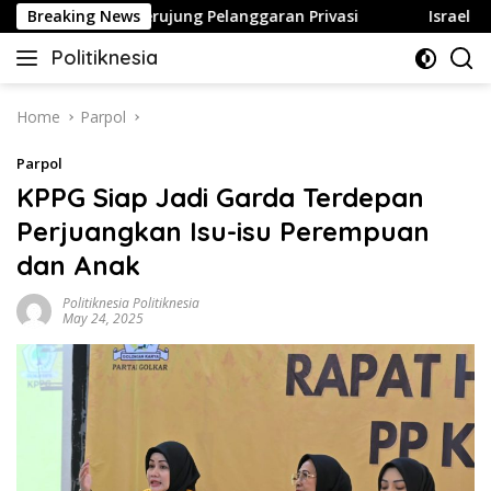
Skip
tujuan Bisa Berujung Pelanggaran Privasi
Breaking News
Israel Perlua
to
Politiknesia
content
Politiknesia.com
Home
Parpol
Parpol
KPPG Siap Jadi Garda Terdepan
Perjuangkan Isu-isu Perempuan
dan Anak
Politiknesia Politiknesia
May 24, 2025