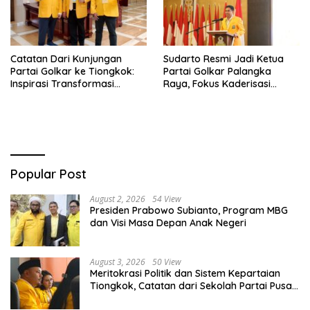
Catatan Dari Kunjungan
Sudarto Resmi Jadi Ketua
Partai Golkar ke Tiongkok:
Partai Golkar Palangka
Inspirasi Transformasi
Raya, Fokus Kaderisasi
Industri dan Pemerataan
hingga Kemenangan Pemilu
Pembangunan
Popular Post
August 2, 2026
54 View
Presiden Prabowo Subianto, Program MBG
dan Visi Masa Depan Anak Negeri
August 3, 2026
50 View
Meritokrasi Politik dan Sistem Kepartaian
Tiongkok, Catatan dari Sekolah Partai Pusat
PKT