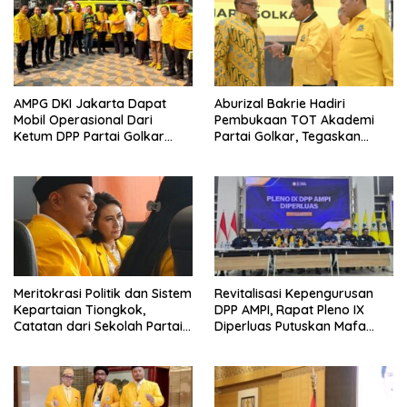
AMPG DKI Jakarta Dapat
Aburizal Bakrie Hadiri
Mobil Operasional Dari
Pembukaan TOT Akademi
Ketum DPP Partai Golkar
Partai Golkar, Tegaskan
Bahlil Lahadalia
Pentingnya Kaderisasi
Berkualitas
Meritokrasi Politik dan Sistem
Revitalisasi Kepengurusan
Kepartaian Tiongkok,
DPP AMPI, Rapat Pleno IX
Catatan dari Sekolah Partai
Diperluas Putuskan Mafa
Pusat PKT
Uswanas Jadi Plt Ketua
Umum