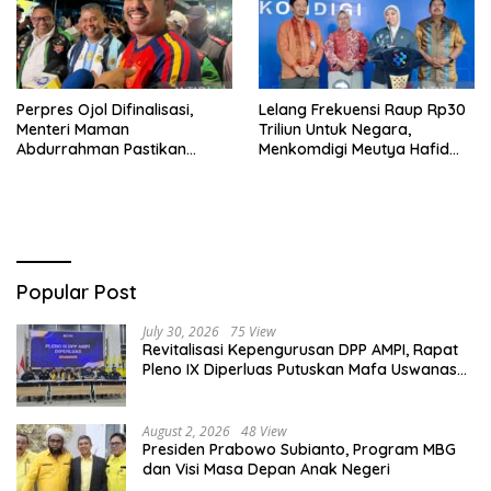
Perpres Ojol Difinalisasi,
Lelang Frekuensi Raup Rp30
Menteri Maman
Triliun Untuk Negara,
Abdurrahman Pastikan
Menkomdigi Meutya Hafid
Driver Masuk Kategori
Hadirkan Era Baru Internet
Pelaku UMKM
Indonesia!
Popular Post
July 30, 2026
75 View
Revitalisasi Kepengurusan DPP AMPI, Rapat
Pleno IX Diperluas Putuskan Mafa Uswanas
Jadi Plt Ketua Umum
August 2, 2026
48 View
Presiden Prabowo Subianto, Program MBG
dan Visi Masa Depan Anak Negeri