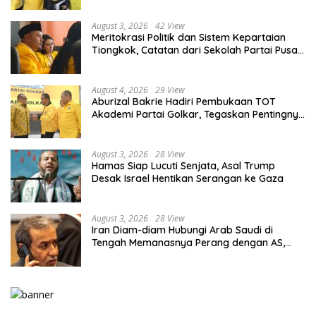
August 3, 2026
42 View
Meritokrasi Politik dan Sistem Kepartaian
Tiongkok, Catatan dari Sekolah Partai Pusat
PKT
August 4, 2026
29 View
Aburizal Bakrie Hadiri Pembukaan TOT
Akademi Partai Golkar, Tegaskan Pentingnya
Kaderisasi Berkualitas
August 3, 2026
28 View
Hamas Siap Lucuti Senjata, Asal Trump
Desak Israel Hentikan Serangan ke Gaza
August 3, 2026
28 View
Iran Diam-diam Hubungi Arab Saudi di
Tengah Memanasnya Perang dengan AS,
Ada Pesan Tegas untuk Riyadh