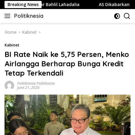
Skip
Partai Golkar Bahlil Lahadalia
Breaking News
AS Dikabarkan Kehabisa
to
Politiknesia
content
Politiknesia.com
Home
Kabinet
Kabinet
BI Rate Naik ke 5,75 Persen, Menko
Airlangga Berharap Bunga Kredit
Tetap Terkendali
Politiknesia Politiknesia
June 21, 2026