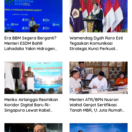
Era BBM Segera Berganti?
Wamendag Dyah Roro Esti
Menteri ESDM Bahlil
Tegaskan Komunikasi
Lahadalia Yakin Hidrogen
Strategis Kunci Perkuat
Bisa Lebih Murah dan
Perdagangan dan Pariwisata
Kompetitif
RI
Menko Airlangga Resmikan
Menteri ATR/BPN Nusron
Koridor Digital Baru RI–
Wahid Genjot Sertifikasi
Singapura Lewat Kabel
Tanah MBR, 1,1 Juta Rumah
Bawah Laut Nongsa–Changi
Jadi Prioritas