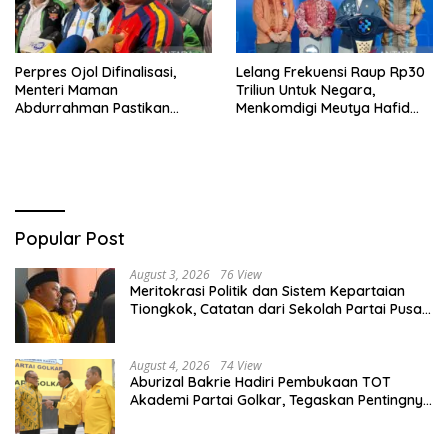
Perpres Ojol Difinalisasi,
Lelang Frekuensi Raup Rp30
Menteri Maman
Triliun Untuk Negara,
Abdurrahman Pastikan
Menkomdigi Meutya Hafid
Driver Masuk Kategori
Hadirkan Era Baru Internet
Pelaku UMKM
Indonesia!
Popular Post
August 3, 2026
76 View
Meritokrasi Politik dan Sistem Kepartaian
Tiongkok, Catatan dari Sekolah Partai Pusat
PKT
August 4, 2026
74 View
Aburizal Bakrie Hadiri Pembukaan TOT
Akademi Partai Golkar, Tegaskan Pentingnya
Kaderisasi Berkualitas