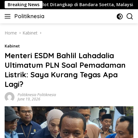
Skip
Buntut Pilot Ditangkap di Bandara Soetta, Malaysia Airlines
Breaking News
to
Politiknesia
content
Politiknesia.com
Home
Kabinet
Kabinet
Menteri ESDM Bahlil Lahadalia
Ultimatum PLN Soal Pemadaman
Listrik: Saya Kurang Tegas Apa
Lagi?
Politiknesia Politiknesia
June 19, 2026