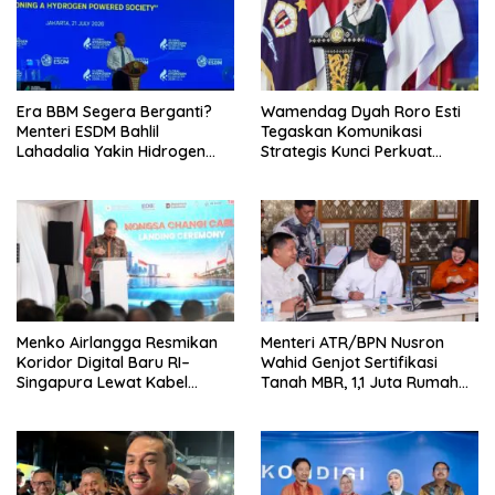
Era BBM Segera Berganti?
Wamendag Dyah Roro Esti
Menteri ESDM Bahlil
Tegaskan Komunikasi
Lahadalia Yakin Hidrogen
Strategis Kunci Perkuat
Bisa Lebih Murah dan
Perdagangan dan Pariwisata
Kompetitif
RI
Menko Airlangga Resmikan
Menteri ATR/BPN Nusron
Koridor Digital Baru RI–
Wahid Genjot Sertifikasi
Singapura Lewat Kabel
Tanah MBR, 1,1 Juta Rumah
Bawah Laut Nongsa–Changi
Jadi Prioritas