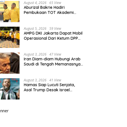
August 4, 2026
65 View
Aburizal Bakrie Hadiri
Pembukaan TOT Akademi
Partai Golkar, Tegaskan
Pentingnya Kaderisasi
Berkualitas
August 5, 2026
59 View
AMPG DKI Jakarta Dapat Mobil
Operasional Dari Ketum DPP
Partai Golkar Bahlil Lahadalia
August 3, 2026
47 View
Iran Diam-diam Hubungi Arab
Saudi di Tengah Memanasnya
Perang dengan AS, Ada Pesan
Tegas untuk Riyadh
August 3, 2026
41 View
Hamas Siap Lucuti Senjata,
Asal Trump Desak Israel
Hentikan Serangan ke Gaza