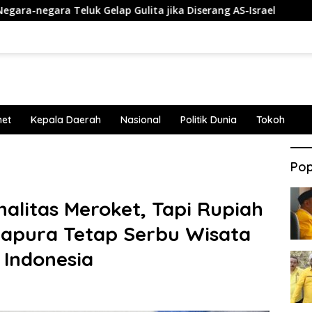
eluk Gelap Gulita jika Diserang AS-Israel
Penembakan T
net
Kepala Daerah
Nasional
Politik Dunia
Tokoh
Pop
nalitas Meroket, Tapi Rupiah
ngapura Tetap Serbu Wisata
 Indonesia