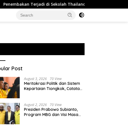
erjadi di Sekolah Thailand, 2 Orang Tewas dan 15 Luka
ular Post
August 3, 2026
70 View
Meritokrasi Politik dan Sistem
Kepartaian Tiongkok, Catatan
dari Sekolah Partai Pusat PKT
August 2, 2026
70 View
Presiden Prabowo Subianto,
Program MBG dan Visi Masa
Depan Anak Negeri