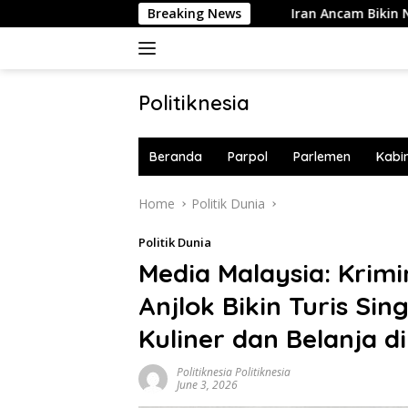
Skip
lia Langsung 10 Buku!
Breaking News
Iran Ancam Bikin Negara-negara T
to
content
Politiknesia
Politiknesia.com
Beranda
Parpol
Parlemen
Kabi
Home
Politik Dunia
Politik Dunia
Media Malaysia: Krimi
Anjlok Bikin Turis Si
Kuliner dan Belanja di
Politiknesia Politiknesia
June 3, 2026