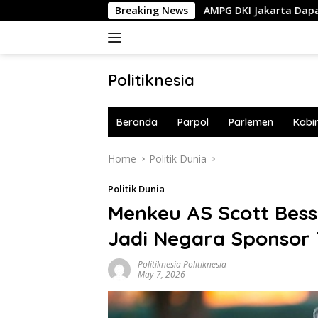
Skip
ga Bakal Berkurang
Breaking News
AMPG DKI Jakarta Dapat Mobil Opera
to
content
Politiknesia
Politiknesia.com
Beranda
Parpol
Parlemen
Kabi
Home
Politik Dunia
Politik Dunia
Menkeu AS Scott Besse
Jadi Negara Sponsor 
Politiknesia Politiknesia
May 7, 2026