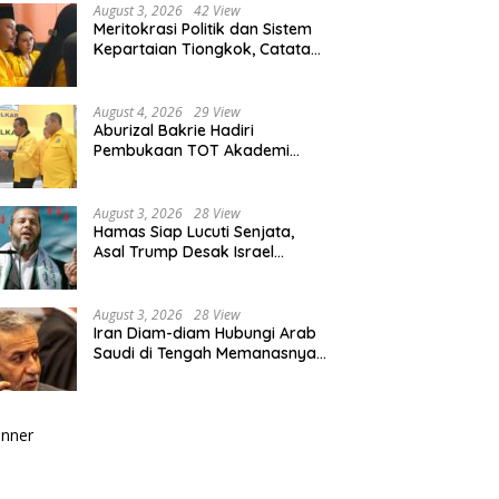
August 3, 2026
42 View
Meritokrasi Politik dan Sistem
Kepartaian Tiongkok, Catatan
dari Sekolah Partai Pusat PKT
August 4, 2026
29 View
Aburizal Bakrie Hadiri
Pembukaan TOT Akademi
Partai Golkar, Tegaskan
Pentingnya Kaderisasi
Berkualitas
August 3, 2026
28 View
Hamas Siap Lucuti Senjata,
Asal Trump Desak Israel
Hentikan Serangan ke Gaza
August 3, 2026
28 View
Iran Diam-diam Hubungi Arab
Saudi di Tengah Memanasnya
Perang dengan AS, Ada Pesan
Tegas untuk Riyadh