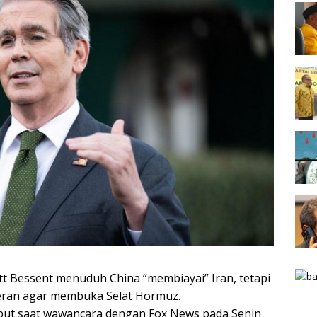
t Bessent menuduh China “membiayai” Iran, tetapi
eran agar membuka Selat Hormuz.
ut saat wawancara dengan Fox News pada Senin