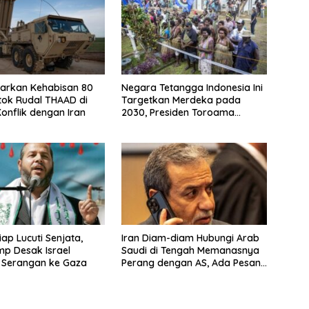
arkan Kehabisan 80
Negara Tetangga Indonesia Ini
tok Rudal THAAD di
Targetkan Merdeka pada
onflik dengan Iran
2030, Presiden Toroama
Ungkap Tahapannya
ap Lucuti Senjata,
Iran Diam-diam Hubungi Arab
mp Desak Israel
Saudi di Tengah Memanasnya
 Serangan ke Gaza
Perang dengan AS, Ada Pesan
Tegas untuk Riyadh