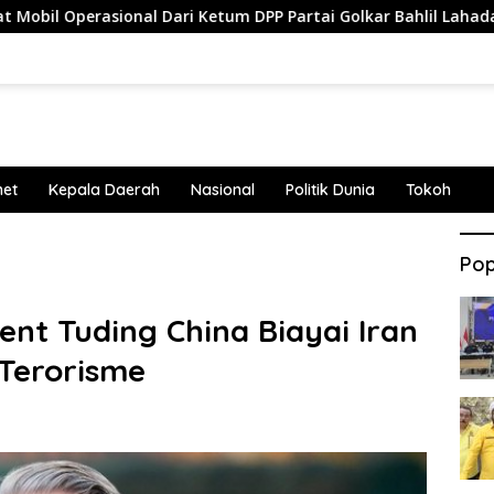
sional Dari Ketum DPP Partai Golkar Bahlil Lahadalia
A
net
Kepala Daerah
Nasional
Politik Dunia
Tokoh
Pop
nt Tuding China Biayai Iran
Terorisme