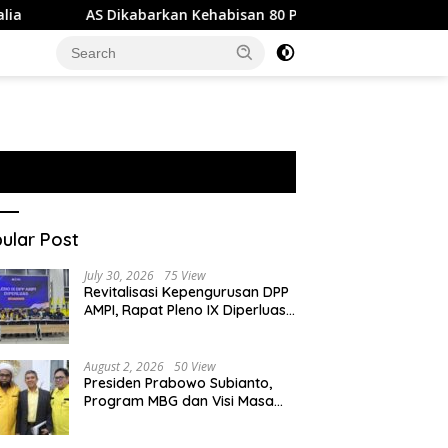
S Dikabarkan Kehabisan 80 Persen Stok Rudal THAAD di Tengah 
ular Post
July 30, 2026
75 View
Revitalisasi Kepengurusan DPP
AMPI, Rapat Pleno IX Diperluas
Putuskan Mafa Uswanas Jadi
Plt Ketua Umum
August 2, 2026
50 View
Presiden Prabowo Subianto,
Program MBG dan Visi Masa
Depan Anak Negeri