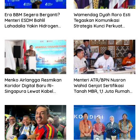
Era BBM Segera Berganti?
Wamendag Dyah Roro Esti
Menteri ESDM Bahlil
Tegaskan Komunikasi
Lahadalia Yakin Hidrogen
Strategis Kunci Perkuat
Bisa Lebih Murah dan
Perdagangan dan Pariwisata
Kompetitif
RI
Menko Airlangga Resmikan
Menteri ATR/BPN Nusron
Koridor Digital Baru RI–
Wahid Genjot Sertifikasi
Singapura Lewat Kabel
Tanah MBR, 1,1 Juta Rumah
Bawah Laut Nongsa–Changi
Jadi Prioritas