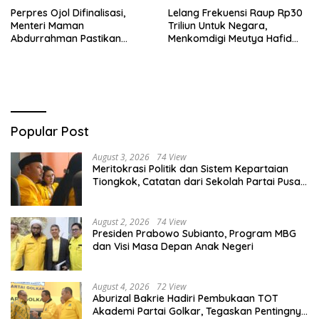
Perpres Ojol Difinalisasi,
Lelang Frekuensi Raup Rp30
Menteri Maman
Triliun Untuk Negara,
Abdurrahman Pastikan
Menkomdigi Meutya Hafid
Driver Masuk Kategori
Hadirkan Era Baru Internet
Pelaku UMKM
Indonesia!
Popular Post
August 3, 2026
74 View
Meritokrasi Politik dan Sistem Kepartaian
Tiongkok, Catatan dari Sekolah Partai Pusat
PKT
August 2, 2026
74 View
Presiden Prabowo Subianto, Program MBG
dan Visi Masa Depan Anak Negeri
August 4, 2026
72 View
Aburizal Bakrie Hadiri Pembukaan TOT
Akademi Partai Golkar, Tegaskan Pentingnya