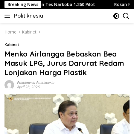
Skip
rlines Wajibkan Tes Narkoba 1.260 Pilot
Breaking News
Rosan Roeslani
to
Politiknesia
content
Politiknesia.com
Home
Kabinet
Kabinet
Menko Airlangga Bebaskan Bea
Masuk LPG, Jurus Darurat Redam
Lonjakan Harga Plastik
Politiknesia Politiknesia
April 28, 2026