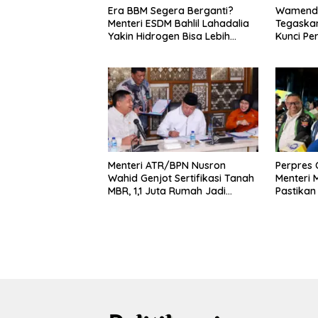
Era BBM Segera Berganti?
Wamenda
Menteri ESDM Bahlil Lahadalia
Tegaskan
Yakin Hidrogen Bisa Lebih
Kunci Pe
Murah dan Kompetitif
dan Pari
Menteri ATR/BPN Nusron
Perpres O
Wahid Genjot Sertifikasi Tanah
Menteri
MBR, 1,1 Juta Rumah Jadi
Pastikan
Prioritas
Pelaku 