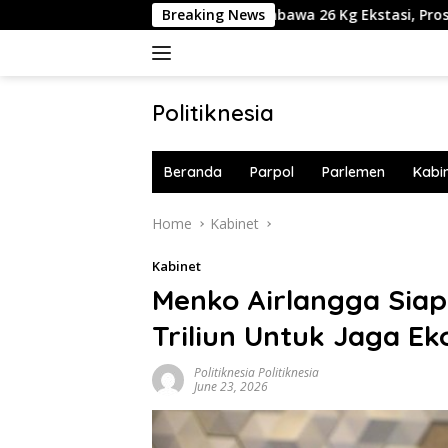
Skip
kstradisi Pilot MAS Pembawa 26 Kg Ekstasi, Proses Hukum Tetap
Breaking News
to
content
Politiknesia
Politiknesia.com
Beranda
Parpol
Parlemen
Kabi
Home
Kabinet
Kabinet
Menko Airlangga Siap
Triliun Untuk Jaga Ek
Politiknesia Politiknesia
June 23, 2026