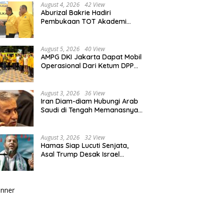
August 4, 2026
42 View
Aburizal Bakrie Hadiri
Pembukaan TOT Akademi
Partai Golkar, Tegaskan
Pentingnya Kaderisasi
Berkualitas
August 5, 2026
40 View
AMPG DKI Jakarta Dapat Mobil
Operasional Dari Ketum DPP
Partai Golkar Bahlil Lahadalia
August 3, 2026
36 View
Iran Diam-diam Hubungi Arab
Saudi di Tengah Memanasnya
Perang dengan AS, Ada Pesan
Tegas untuk Riyadh
August 3, 2026
32 View
Hamas Siap Lucuti Senjata,
Asal Trump Desak Israel
Hentikan Serangan ke Gaza