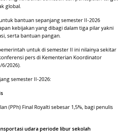
k global.
untuk bantuan sepanjang semester II-2026
apan kebijakan yang dibagi dalam tiga pilar yakni
asi, serta bantuan pangan.
emerintah untuk di semester II ini nilainya sekitar
m konferensi pers di Kementerian Koordinator
/6/2026).
jang semester II-2026:
is
n (PPh) Final Royalti sebesar 1,5%, bagi penulis
ansportasi udara periode libur sekolah