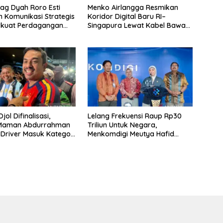
g Dyah Roro Esti
Menko Airlangga Resmikan
 Komunikasi Strategis
Koridor Digital Baru RI–
rkuat Perdagangan
Singapura Lewat Kabel Bawah
wisata RI
Laut Nongsa–Changi
jol Difinalisasi,
Lelang Frekuensi Raup Rp30
 Maman Abdurrahman
Triliun Untuk Negara,
 Driver Masuk Kategori
Menkomdigi Meutya Hafid
UMKM
Hadirkan Era Baru Internet
Indonesia!