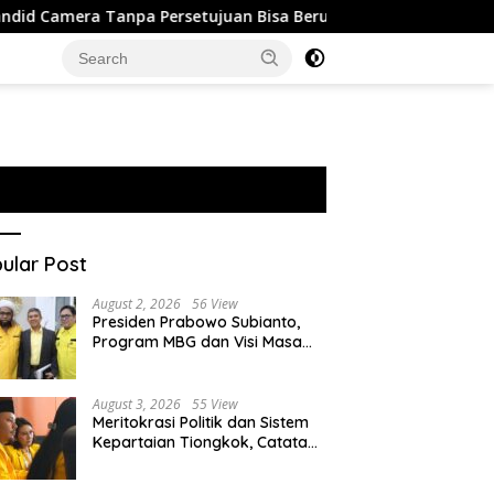
anpa Persetujuan Bisa Berujung Pelanggaran Privasi
Isr
ular Post
August 2, 2026
56 View
Presiden Prabowo Subianto,
Program MBG dan Visi Masa
Depan Anak Negeri
August 3, 2026
55 View
Meritokrasi Politik dan Sistem
Kepartaian Tiongkok, Catatan
dari Sekolah Partai Pusat PKT