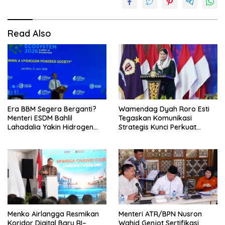
Read Also
Era BBM Segera Berganti?
Wamendag Dyah Roro Esti
Menteri ESDM Bahlil
Tegaskan Komunikasi
Lahadalia Yakin Hidrogen
Strategis Kunci Perkuat
Bisa Lebih Murah dan
Perdagangan dan Pariwisata
Kompetitif
RI
Menko Airlangga Resmikan
Menteri ATR/BPN Nusron
Koridor Digital Baru RI–
Wahid Genjot Sertifikasi