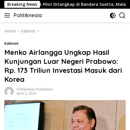
Skip
Breaking News
Buntut Pilot Ditangkap di Bandara Soetta, Malaysia Airl
to
Politiknesia
content
Politiknesia.com
Home
Kabinet
Kabinet
Menko Airlangga Ungkap Hasil
Kunjungan Luar Negeri Prabowo:
Rp. 173 Triliun Investasi Masuk dari
Korea
Politiknesia Politiknesia
April 3, 2026