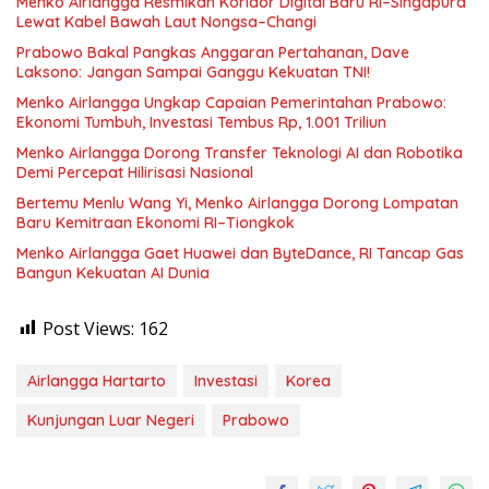
Menko Airlangga Resmikan Koridor Digital Baru RI–Singapura
Lewat Kabel Bawah Laut Nongsa–Changi
Prabowo Bakal Pangkas Anggaran Pertahanan, Dave
Laksono: Jangan Sampai Ganggu Kekuatan TNI!
Menko Airlangga Ungkap Capaian Pemerintahan Prabowo:
Ekonomi Tumbuh, Investasi Tembus Rp, 1.001 Triliun
Menko Airlangga Dorong Transfer Teknologi AI dan Robotika
Demi Percepat Hilirisasi Nasional
Bertemu Menlu Wang Yi, Menko Airlangga Dorong Lompatan
Baru Kemitraan Ekonomi RI–Tiongkok
Menko Airlangga Gaet Huawei dan ByteDance, RI Tancap Gas
Bangun Kekuatan AI Dunia
Post Views:
162
Airlangga Hartarto
Investasi
Korea
Kunjungan Luar Negeri
Prabowo