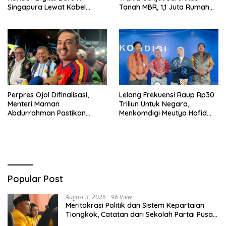
Singapura Lewat Kabel
Tanah MBR, 1,1 Juta Rumah
Bawah Laut Nongsa–Changi
Jadi Prioritas
Perpres Ojol Difinalisasi,
Lelang Frekuensi Raup Rp30
Menteri Maman
Triliun Untuk Negara,
Abdurrahman Pastikan
Menkomdigi Meutya Hafid
Driver Masuk Kategori
Hadirkan Era Baru Internet
Pelaku UMKM
Indonesia!
Popular Post
August 3, 2026
96 View
Meritokrasi Politik dan Sistem Kepartaian
Tiongkok, Catatan dari Sekolah Partai Pusat
PKT