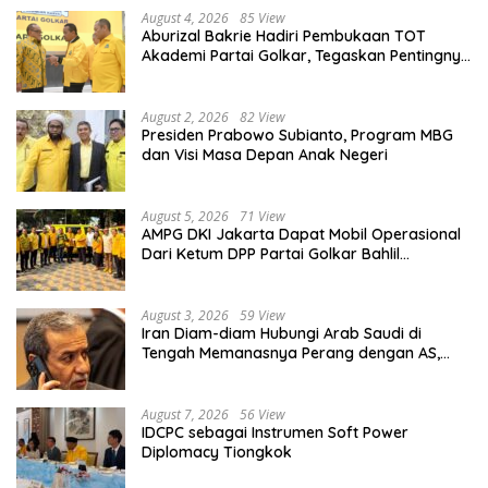
August 4, 2026
85 View
Aburizal Bakrie Hadiri Pembukaan TOT
Akademi Partai Golkar, Tegaskan Pentingnya
Kaderisasi Berkualitas
August 2, 2026
82 View
Presiden Prabowo Subianto, Program MBG
dan Visi Masa Depan Anak Negeri
August 5, 2026
71 View
AMPG DKI Jakarta Dapat Mobil Operasional
Dari Ketum DPP Partai Golkar Bahlil
Lahadalia
August 3, 2026
59 View
Iran Diam-diam Hubungi Arab Saudi di
Tengah Memanasnya Perang dengan AS,
Ada Pesan Tegas untuk Riyadh
August 7, 2026
56 View
IDCPC sebagai Instrumen Soft Power
Diplomacy Tiongkok