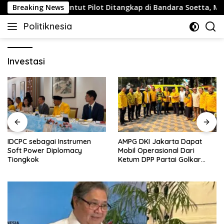
Skip
egis
Breaking News
Buntut Pilot Ditangkap di Bandara Soetta, Malaysi
to
Politiknesia
content
Politiknesia.com
Investasi
IDCPC sebagai Instrumen
AMPG DKI Jakarta Dapat
Soft Power Diplomacy
Mobil Operasional Dari
Tiongkok
Ketum DPP Partai Golkar
Bahlil Lahadalia