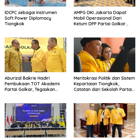
IDCPC sebagai Instrumen
AMPG DKI Jakarta Dapat
Soft Power Diplomacy
Mobil Operasional Dari
Tiongkok
Ketum DPP Partai Golkar
Bahlil Lahadalia
Aburizal Bakrie Hadiri
Meritokrasi Politik dan Sistem
Pembukaan TOT Akademi
Kepartaian Tiongkok,
Partai Golkar, Tegaskan
Catatan dari Sekolah Partai
Pentingnya Kaderisasi
Pusat PKT
Berkualitas