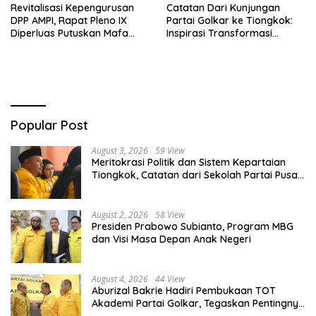
Revitalisasi Kepengurusan
Catatan Dari Kunjungan
DPP AMPI, Rapat Pleno IX
Partai Golkar ke Tiongkok:
Diperluas Putuskan Mafa
Inspirasi Transformasi
Uswanas Jadi Plt Ketua
Industri dan Pemerataan
Umum
Pembangunan
Popular Post
August 3, 2026
59 View
Meritokrasi Politik dan Sistem Kepartaian
Tiongkok, Catatan dari Sekolah Partai Pusat
PKT
August 2, 2026
58 View
Presiden Prabowo Subianto, Program MBG
dan Visi Masa Depan Anak Negeri
August 4, 2026
44 View
Aburizal Bakrie Hadiri Pembukaan TOT
Akademi Partai Golkar, Tegaskan Pentingnya
Kaderisasi Berkualitas