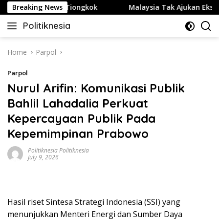
Skip
er Diplomacy Tiongkok
Breaking News
Malaysia Tak Ajukan Ekstradisi 
to
Politiknesia
content
Politiknesia.com
Home
Parpol
Parpol
Nurul Arifin: Komunikasi Publik
Bahlil Lahadalia Perkuat
Kepercayaan Publik Pada
Kepemimpinan Prabowo
Politiknesia Politiknesia
July 9, 2026
Hasil riset Sintesa Strategi Indonesia (SSI) yang
menunjukkan Menteri Energi dan Sumber Daya