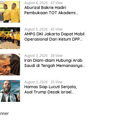
August 4, 2026
47 View
Aburizal Bakrie Hadiri
Pembukaan TOT Akademi
Partai Golkar, Tegaskan
Pentingnya Kaderisasi
Berkualitas
August 5, 2026
45 View
AMPG DKI Jakarta Dapat Mobil
Operasional Dari Ketum DPP
Partai Golkar Bahlil Lahadalia
August 3, 2026
38 View
Iran Diam-diam Hubungi Arab
Saudi di Tengah Memanasnya
Perang dengan AS, Ada Pesan
Tegas untuk Riyadh
August 3, 2026
35 View
Hamas Siap Lucuti Senjata,
Asal Trump Desak Israel
Hentikan Serangan ke Gaza