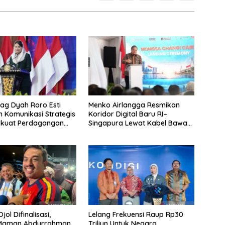
g Dyah Roro Esti
Menko Airlangga Resmikan
 Komunikasi Strategis
Koridor Digital Baru RI–
rkuat Perdagangan
Singapura Lewat Kabel Bawah
wisata RI
Laut Nongsa–Changi
jol Difinalisasi,
Lelang Frekuensi Raup Rp30
 Maman Abdurrahman
Triliun Untuk Negara,