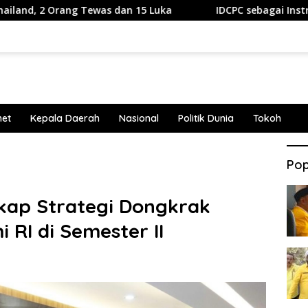
rang Tewas dan 15 Luka
IDCPC sebagai Instrumen Soft 
net
Kepala Daerah
Nasional
Politik Dunia
Tokoh
Pop
kap Strategi Dongkrak
RI di Semester II