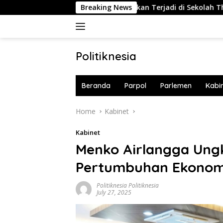
Skip
S-Israel
Penembakan Terjadi di Sekolah Thailand, 2 O
Breaking News
to
content
Politiknesia
Politiknesia.com
Beranda
Parpol
Parlemen
Kabi
Home
Kabinet
Kabinet
Menko Airlangga Ung
Pertumbuhan Ekonomi 
Politiknesia Politiknesia
July 27, 2025