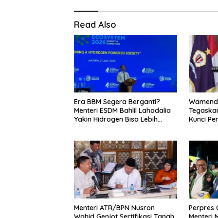
Read Also
Era BBM Segera Berganti?
Wamenda
Menteri ESDM Bahlil Lahadalia
Tegaskan
Yakin Hidrogen Bisa Lebih
Kunci Pe
Murah dan Kompetitif
dan Pari
Menteri ATR/BPN Nusron
Perpres O
Wahid Genjot Sertifikasi Tanah
Menteri