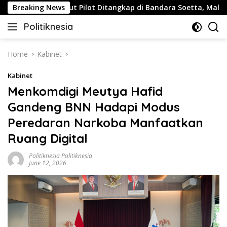
Skip
Breaking News
Buntut Pilot Ditangkap di Bandara Soetta, Malaysia Air
to
Politiknesia
content
Politiknesia.com
Home
Kabinet
Kabinet
Menkomdigi Meutya Hafid
Gandeng BNN Hadapi Modus
Peredaran Narkoba Manfaatkan
Ruang Digital
Politiknesia Politiknesia
June 12, 2026