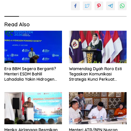
Read Also
Era BBM Segera Berganti?
Wamendag Dyah Roro Esti
Menteri ESDM Bahlil
Tegaskan Komunikasi
Lahadalia Yakin Hidrogen
Strategis Kunci Perkuat
Bisa Lebih Murah dan
Perdagangan dan Pariwisata
Kompetitif
RI
Menko Airlangga Resmikan
Menteri ATR/BPN Nusron