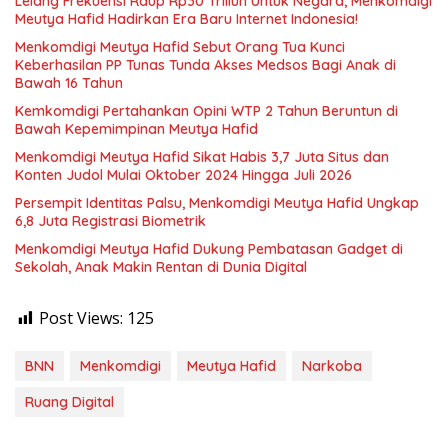
Lelang Frekuensi Raup Rp30 Triliun Untuk Negara, Menkomdigi
Meutya Hafid Hadirkan Era Baru Internet Indonesia!
Menkomdigi Meutya Hafid Sebut Orang Tua Kunci
Keberhasilan PP Tunas Tunda Akses Medsos Bagi Anak di
Bawah 16 Tahun
Kemkomdigi Pertahankan Opini WTP 2 Tahun Beruntun di
Bawah Kepemimpinan Meutya Hafid
Menkomdigi Meutya Hafid Sikat Habis 3,7 Juta Situs dan
Konten Judol Mulai Oktober 2024 Hingga Juli 2026
Persempit Identitas Palsu, Menkomdigi Meutya Hafid Ungkap
6,8 Juta Registrasi Biometrik
Menkomdigi Meutya Hafid Dukung Pembatasan Gadget di
Sekolah, Anak Makin Rentan di Dunia Digital
Post Views:
125
BNN
Menkomdigi
Meutya Hafid
Narkoba
Ruang Digital