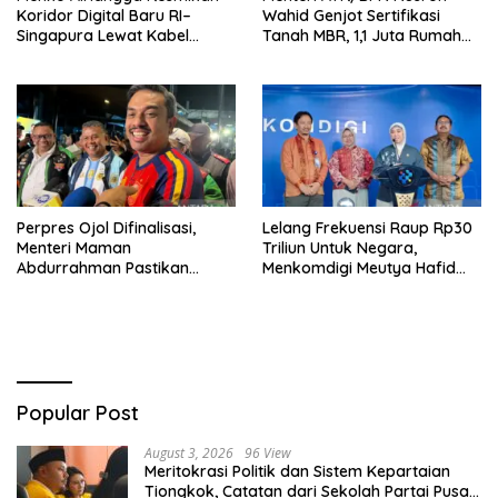
Koridor Digital Baru RI–
Wahid Genjot Sertifikasi
Singapura Lewat Kabel
Tanah MBR, 1,1 Juta Rumah
Bawah Laut Nongsa–Changi
Jadi Prioritas
Perpres Ojol Difinalisasi,
Lelang Frekuensi Raup Rp30
Menteri Maman
Triliun Untuk Negara,
Abdurrahman Pastikan
Menkomdigi Meutya Hafid
Driver Masuk Kategori
Hadirkan Era Baru Internet
Pelaku UMKM
Indonesia!
Popular Post
August 3, 2026
96 View
Meritokrasi Politik dan Sistem Kepartaian
Tiongkok, Catatan dari Sekolah Partai Pusat