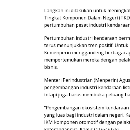
Langkah ini dilakukan untuk meningk
Tingkat Komponen Dalam Negeri (TKDN
pertumbuhan pesat industri kendaraan l
Pertumbuhan industri kendaraan bermot
terus menunjukkan tren positif. Untuk
Kemenperin menggandeng berbagai ag
mempertemukan mereka dengan pelaku
bisnis.
Menteri Perindustrian (Menperin) Ag
pengembangan industri kendaraan listr
tetapi juga harus membuka peluang ba
“Pengembangan ekosistem kendaraan l
yang luas bagi industri dalam negeri. 
IKM komponen otomotif dengan pelaku i
keterangannya, Kamis (11/6/2026).