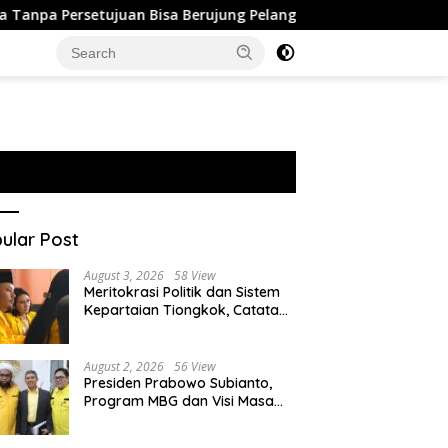
juan Bisa Berujung Pelanggaran Privasi
Israel Perluas
ular Post
August 3, 2026
58 View
Meritokrasi Politik dan Sistem
Kepartaian Tiongkok, Catatan
dari Sekolah Partai Pusat PKT
August 2, 2026
56 View
Presiden Prabowo Subianto,
Program MBG dan Visi Masa
Depan Anak Negeri