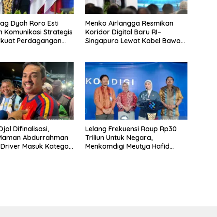
g Dyah Roro Esti
Menko Airlangga Resmikan
 Komunikasi Strategis
Koridor Digital Baru RI–
rkuat Perdagangan
Singapura Lewat Kabel Bawah
wisata RI
Laut Nongsa–Changi
jol Difinalisasi,
Lelang Frekuensi Raup Rp30
 Maman Abdurrahman
Triliun Untuk Negara,
 Driver Masuk Kategori
Menkomdigi Meutya Hafid
UMKM
Hadirkan Era Baru Internet
Indonesia!