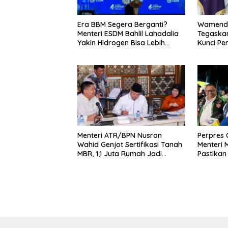
Era BBM Segera Berganti?
Wamenda
Menteri ESDM Bahlil Lahadalia
Tegaskan
Yakin Hidrogen Bisa Lebih
Kunci Pe
Murah dan Kompetitif
dan Pari
Menteri ATR/BPN Nusron
Perpres O
Wahid Genjot Sertifikasi Tanah
Menteri
MBR, 1,1 Juta Rumah Jadi
Pastikan
Prioritas
Pelaku 