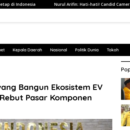
ia
Nurul Arifin: Hati-hati! Candid Camera Tanpa Persetu
net
Kepala Daerah
Nasional
Politik Dunia
Tokoh
Pop
ang Bangun Ekosistem EV
M Rebut Pasar Komponen