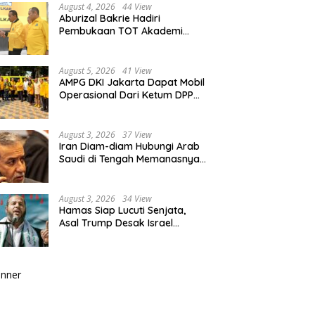
August 4, 2026
44 View
Aburizal Bakrie Hadiri
Pembukaan TOT Akademi
Partai Golkar, Tegaskan
Pentingnya Kaderisasi
Berkualitas
August 5, 2026
41 View
AMPG DKI Jakarta Dapat Mobil
Operasional Dari Ketum DPP
Partai Golkar Bahlil Lahadalia
August 3, 2026
37 View
Iran Diam-diam Hubungi Arab
Saudi di Tengah Memanasnya
Perang dengan AS, Ada Pesan
Tegas untuk Riyadh
August 3, 2026
34 View
Hamas Siap Lucuti Senjata,
Asal Trump Desak Israel
Hentikan Serangan ke Gaza