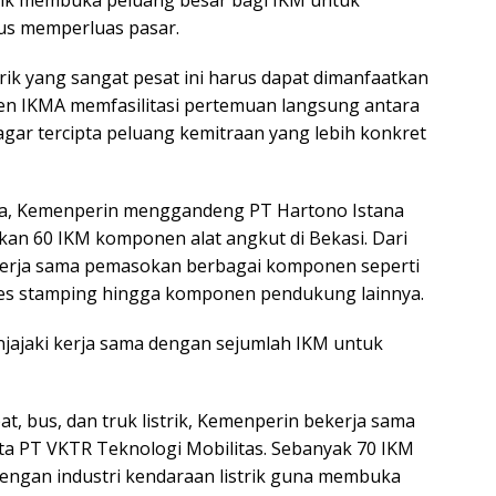
rik membuka peluang besar bagi IKM untuk
us memperluas pasar.
rik yang sangat pesat ini harus dapat dimanfaatkan
tjen IKMA memfasilitasi pertemuan langsung antara
agar tercipta peluang kemitraan yang lebih konkret
dua, Kemenperin menggandeng PT Hartono Istana
an 60 IKM komponen alat angkut di Bekasi. Dari
kerja sama pemasokan berbagai komponen seperti
dies stamping hingga komponen pendukung lainnya.
enjajaki kerja sama dengan sejumlah IKM untuk
at, bus, dan truk listrik, Kemenperin bekerja sama
a PT VKTR Teknologi Mobilitas. Sebanyak 70 IKM
engan industri kendaraan listrik guna membuka