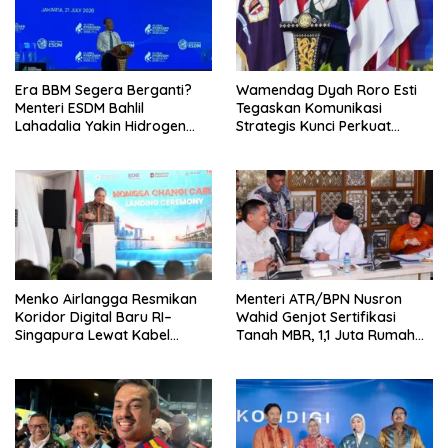
Era BBM Segera Berganti?
Wamendag Dyah Roro Esti
Menteri ESDM Bahlil
Tegaskan Komunikasi
Lahadalia Yakin Hidrogen
Strategis Kunci Perkuat
Bisa Lebih Murah dan
Perdagangan dan Pariwisata
Kompetitif
RI
Menko Airlangga Resmikan
Menteri ATR/BPN Nusron
Koridor Digital Baru RI–
Wahid Genjot Sertifikasi
Singapura Lewat Kabel
Tanah MBR, 1,1 Juta Rumah
Bawah Laut Nongsa–Changi
Jadi Prioritas