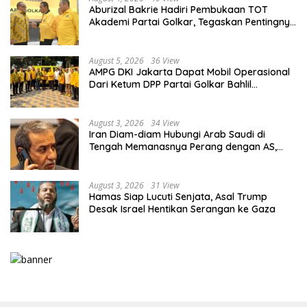
Aburizal Bakrie Hadiri Pembukaan TOT
Akademi Partai Golkar, Tegaskan Pentingnya
Kaderisasi Berkualitas
August 5, 2026
36 View
AMPG DKI Jakarta Dapat Mobil Operasional
Dari Ketum DPP Partai Golkar Bahlil
Lahadalia
August 3, 2026
34 View
Iran Diam-diam Hubungi Arab Saudi di
Tengah Memanasnya Perang dengan AS,
Ada Pesan Tegas untuk Riyadh
August 3, 2026
31 View
Hamas Siap Lucuti Senjata, Asal Trump
Desak Israel Hentikan Serangan ke Gaza