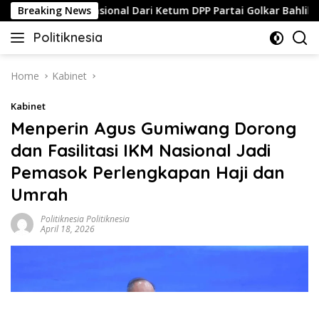
Skip
 Mobil Operasional Dari Ketum DPP Partai Golkar Bahlil Lahada
Breaking News
to
Politiknesia
content
Politiknesia.com
Home
Kabinet
Kabinet
Menperin Agus Gumiwang Dorong
dan Fasilitasi IKM Nasional Jadi
Pemasok Perlengkapan Haji dan
Umrah
Politiknesia Politiknesia
April 18, 2026