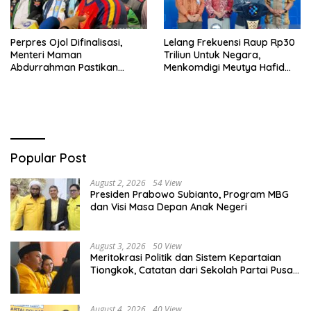
Perpres Ojol Difinalisasi,
Lelang Frekuensi Raup Rp30
Menteri Maman
Triliun Untuk Negara,
Abdurrahman Pastikan
Menkomdigi Meutya Hafid
Driver Masuk Kategori
Hadirkan Era Baru Internet
Pelaku UMKM
Indonesia!
Popular Post
August 2, 2026
54 View
Presiden Prabowo Subianto, Program MBG
dan Visi Masa Depan Anak Negeri
August 3, 2026
50 View
Meritokrasi Politik dan Sistem Kepartaian
Tiongkok, Catatan dari Sekolah Partai Pusat
PKT
August 4, 2026
40 View