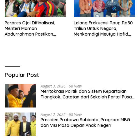
Perpres Ojol Difinalisasi,
Lelang Frekuensi Raup Rp30
Menteri Maman
Triliun Untuk Negara,
Abdurrahman Pastikan
Menkomdigi Meutya Hafid
Driver Masuk Kategori
Hadirkan Era Baru Internet
Pelaku UMKM
Indonesia!
Popular Post
August 3, 2026
68 View
Meritokrasi Politik dan Sistem Kepartaian
Tiongkok, Catatan dari Sekolah Partai Pusat
PKT
August 2, 2026
68 View
Presiden Prabowo Subianto, Program MBG
dan Visi Masa Depan Anak Negeri