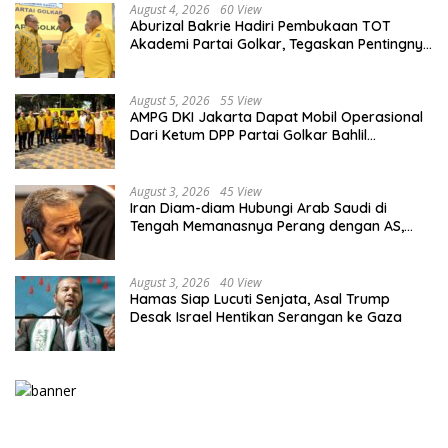
August 4, 2026
60 View
Aburizal Bakrie Hadiri Pembukaan TOT
Akademi Partai Golkar, Tegaskan Pentingnya
Kaderisasi Berkualitas
August 5, 2026
55 View
AMPG DKI Jakarta Dapat Mobil Operasional
Dari Ketum DPP Partai Golkar Bahlil
Lahadalia
August 3, 2026
45 View
Iran Diam-diam Hubungi Arab Saudi di
Tengah Memanasnya Perang dengan AS,
Ada Pesan Tegas untuk Riyadh
August 3, 2026
40 View
Hamas Siap Lucuti Senjata, Asal Trump
Desak Israel Hentikan Serangan ke Gaza