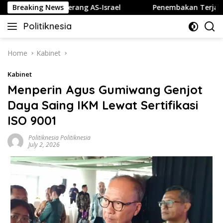
Skip
lita jika Diserang AS-Israel
Breaking News
Penembakan Terjadi di Se
to
Politiknesia
content
Politiknesia.com
Home
Kabinet
Kabinet
Menperin Agus Gumiwang Genjot
Daya Saing IKM Lewat Sertifikasi
ISO 9001
Politiknesia Politiknesia
July 2, 2026