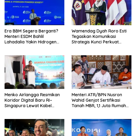
Era BBM Segera Berganti?
Wamendag Dyah Roro Esti
Menteri ESDM Bahlil
Tegaskan Komunikasi
Lahadalia Yakin Hidrogen
Strategis Kunci Perkuat
Bisa Lebih Murah dan
Perdagangan dan Pariwisata
Kompetitif
RI
Menko Airlangga Resmikan
Menteri ATR/BPN Nusron
Koridor Digital Baru RI–
Wahid Genjot Sertifikasi
Singapura Lewat Kabel
Tanah MBR, 1,1 Juta Rumah
Bawah Laut Nongsa–Changi
Jadi Prioritas